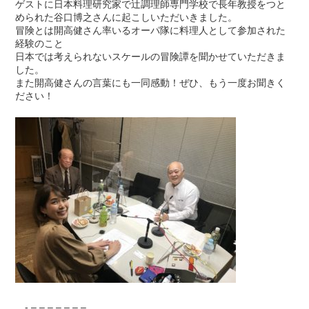
ゲストに日本料理研究家で辻調理師専門学校で長年教授をつと
められた谷口博之さんに起こしいただいきました。
冒険とは開高健さん率いるオーパ隊に料理人として参加された
経験のこと
日本では考えられないスケールの冒険譚を聞かせていただきま
した。
また開高健さんの言葉にも一同感動！ぜひ、もう一度お聞きく
ださい！
- – – – – – – –