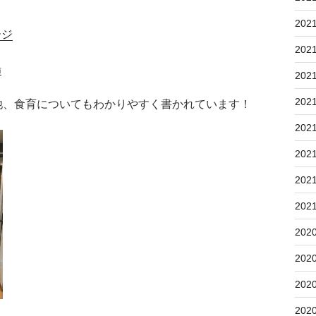
202
ージ
202
場
202
202
他、食育についてもわかりやすく書かれています！
202
202
202
202
202
202
202
202
！