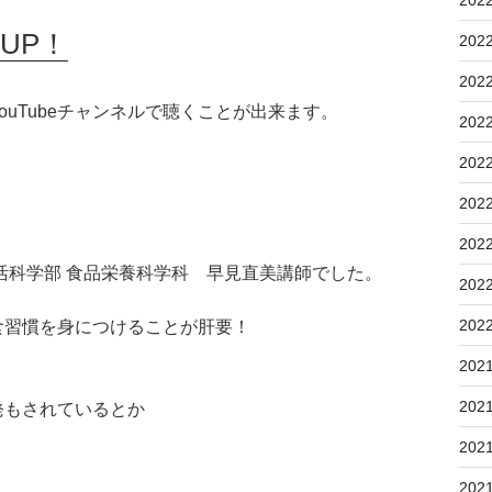
UP！
202
202
uTubeチャンネルで聴くことが出来ます。
202
202
202
202
活科学部 食品栄養科学科 早見直美講師でした。
202
202
食習慣を身につけることが肝要！
202
202
発もされているとか
202
202