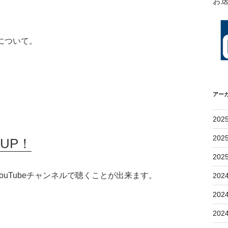
お
について。
アー
202
202
UP！
202
uTubeチャンネルで聴くことが出来ます。
202
202
202