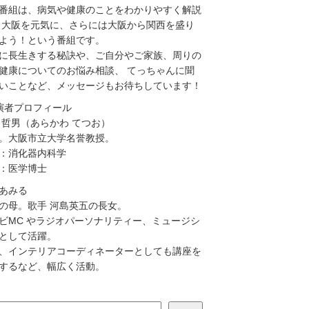
番組は、病気や健康のことをわかりやすく解説
 大阪を元気に、さらには大阪から関西を盛り
よう！という番組です。
に長生きする秘訣や、ご自分やご家族、周りの
健康についてのお悩み相談、 てっちゃんに聞
いことなど、メッセージもお待ちしています！
演者プロフィール
 哲男（あらかわ てつお）
。大阪市立大学名誉教授。
：消化器内科学
：医学博士
あみる
の母。歌手 河島英五の長女。
ビMC やラジオパーソナリティー、ミュージシ
として活躍。
、インテリアコーディネーターとしても講座を
するなど、幅広く活動。