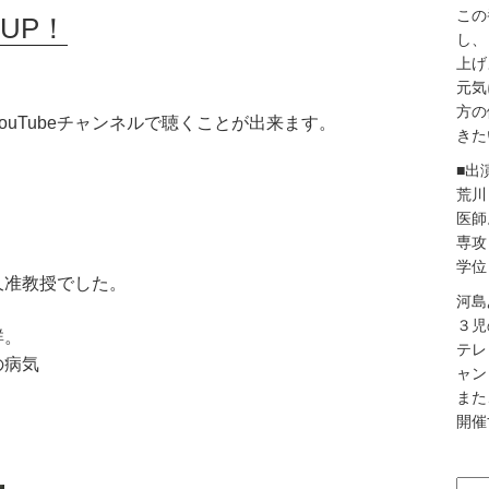
この
UP！
し、
上げ
元気
方の
uTubeチャンネルで聴くことが出来ます。
きた
■出
荒川
医師
専攻
学位
久准教授でした。
河島
３児
群。
テレ
の病気
ャン
また
開催