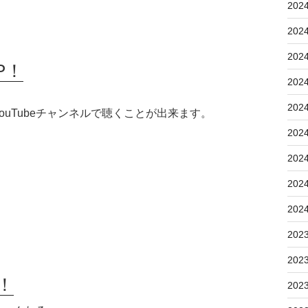
202
202
202
P！
202
202
uTubeチャンネルで聴くことが出来ます。
202
202
202
202
202
202
！
202