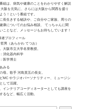
番組は、病気や健康のことをわかりやすく解説
 大阪を元気に、さらには大阪から関西を盛り
よう！という番組です。
に長生きする秘訣や、ご自分やご家族、周りの
健康についてのお悩み相談、 てっちゃんに聞
いことなど、メッセージもお待ちしています！
演者プロフィール
 哲男（あらかわ てつお）
。大阪市立大学名誉教授。
：消化器内科学
：医学博士
あみる
の母。歌手 河島英五の長女。
ビMC やラジオパーソナリティー、ミュージシ
として活躍。
、インテリアコーディネーターとしても講座を
するなど、幅広く活動。