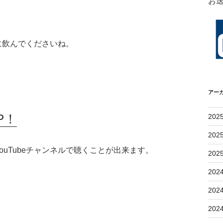
お
に飲んでくださいね。
アー
P！
202
202
uTubeチャンネルで聴くことが出来ます。
202
202
202
202