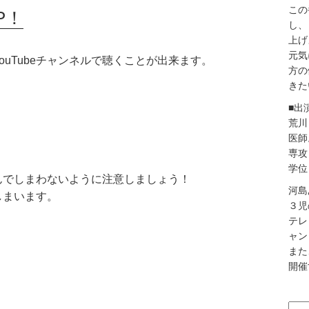
この
P！
し、
上げ
元気
uTubeチャンネルで聴くことが出来ます。
方の
きた
■出
荒川
医師
専攻
学位
んでしまわないように注意しましょう！
河島
しまいます。
３児
テレ
ャン
また
開催