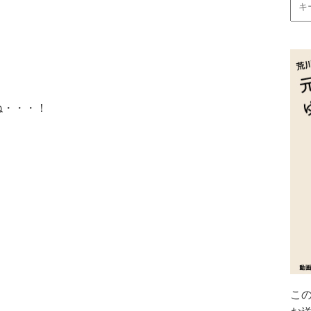
ね・・・！
こ