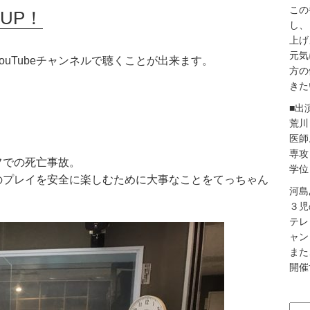
この
UP！
し、
上げ
元気
uTubeチャンネルで聴くことが出来ます。
方の
きた
■出
荒川
医師
専攻
フでの死亡事故。
学位
のプレイを安全に楽しむために大事なことをてっちゃん
河島
３児
テレ
ャン
また
開催