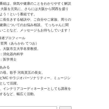
番組は、病気や健康のことをわかりやすく解説
 大阪を元気に、さらには大阪から関西を盛り
よう！という番組です。
に長生きする秘訣や、ご自分やご家族、周りの
健康についてのお悩み相談、 てっちゃんに聞
いことなど、メッセージもお待ちしています！
演者プロフィール
 哲男（あらかわ てつお）
。大阪市立大学名誉教授。
：消化器内科学
：医学博士
あみる
の母。歌手 河島英五の長女。
ビMC やラジオパーソナリティー、ミュージシ
として活躍。
、インテリアコーディネーターとしても講座を
するなど、幅広く活動。