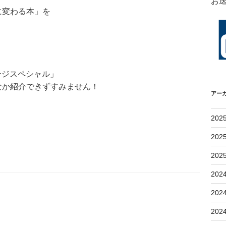
お
に変わる本」を
ージスペシャル」
なか紹介できずすみません！
アー
202
202
202
202
202
202