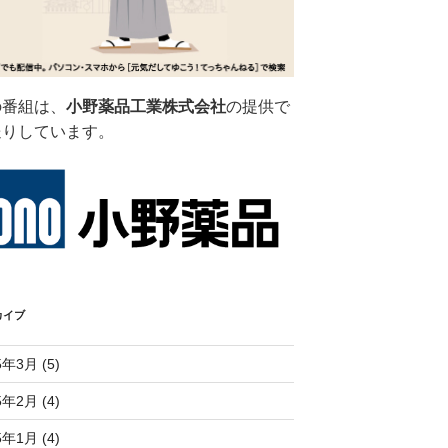
の番組は、
小野薬品工業株式会社
の提供で
送りしています。
カイブ
5年3月 (5)
5年2月 (4)
5年1月 (4)