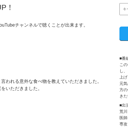
UP！
uTubeチャンネルで聴くことが出来ます。
■番
この
し、
上げ
と言われる意外な食べ物を教えていただきました。
元気
案をいただきました。
方の
きた
■出
荒川
医師
専攻