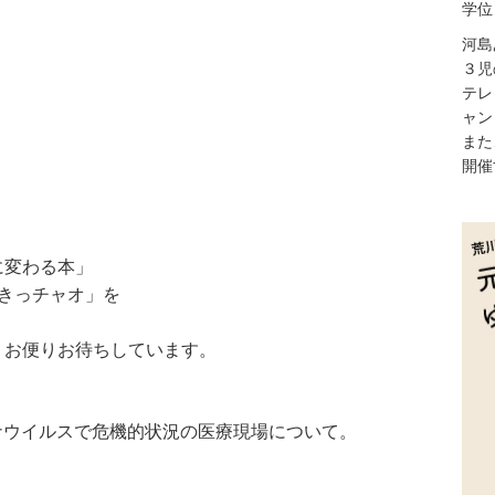
学位
河島
３児
テレ
ャン
また
開催
に変わる本」
きっチャオ」を
、お便りお待ちしています。
ナウイルスで危機的状況の医療現場について。