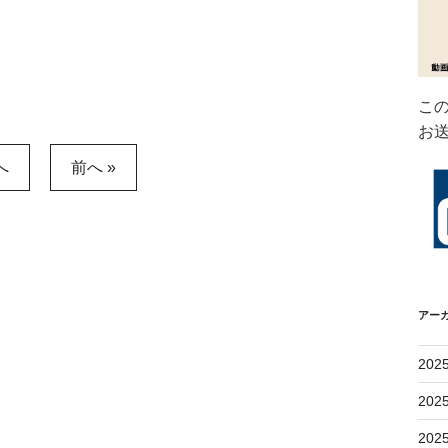
こ
お
へ
前へ »
アー
202
202
202