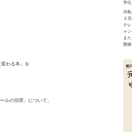
学位
河島
３児
テレ
ャン
また
開催
に変わる本」を
コールの功罪」について。