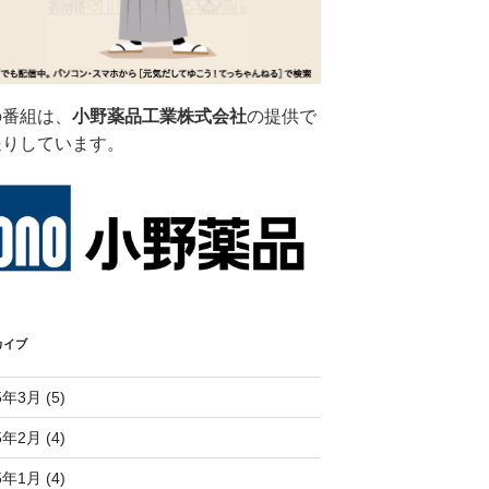
の番組は、
小野薬品工業株式会社
の提供で
送りしています。
カイブ
5年3月 (5)
5年2月 (4)
5年1月 (4)