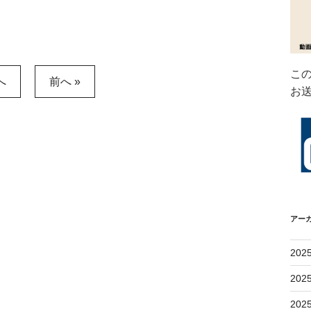
こ
へ
前へ »
お
アー
202
202
202