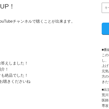
UP！
uTubeチャンネルで聴くことが出来ます。
■番
この
し、
お答えしました！
上げ
紹介！
元気
けも絶品でした！
方の
でお聴きくださいね
きた
■出
荒川
医師
専攻