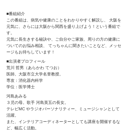
■番組紹介
この番組は、病気や健康のことをわかりやすく解説し、 大阪を
元気に、さらには大阪から関西を盛り上げよう！という番組で
す。
元気に長生きする秘訣や、ご自分やご家族、周りの方の健康に
ついてのお悩み相談、 てっちゃんに聞きたいことなど、メッセ
ージもお待ちしています！
■出演者プロフィール
荒川 哲男（あらかわ てつお）
医師。大阪市立大学名誉教授。
専攻：消化器内科学
学位：医学博士
河島あみる
３児の母。歌手 河島英五の長女。
テレビMC やラジオパーソナリティー、ミュージシャンとして
活躍。
また、インテリアコーディネーターとしても講座を開催するな
ど、幅広く活動。