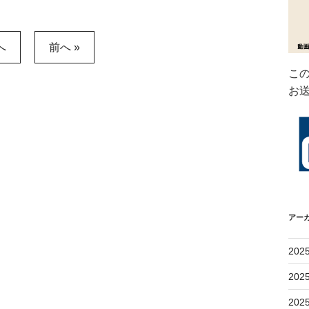
へ
前へ »
こ
お
アー
202
202
202