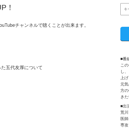
UP！
uTubeチャンネルで聴くことが出来ます。
■番
この
った五代友厚について
し、
上げ
元気
方の
きた
■出
荒川
医師
専攻