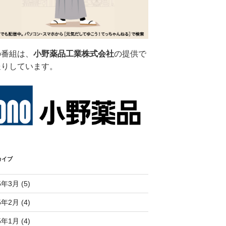
の番組は、
小野薬品工業株式会社
の提供で
送りしています。
カイブ
5年3月 (5)
5年2月 (4)
5年1月 (4)