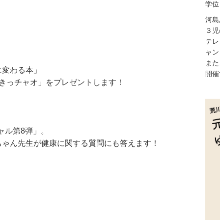
学位
河島
３児
テレ
ャン
また
に変わる本」
開催
しきっチャオ」をプレゼントします！
ャル第8弾」。
ちゃん先生が健康に関する質問にも答えます！