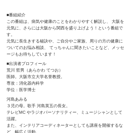
■番組紹介
この番組は、病気や健康のことをわかりやすく解説し、 大阪を
元気に、さらには大阪から関西を盛り上げよう！という番組で
す。
元気に長生きする秘訣や、ご自分やご家族、周りの方の健康に
ついてのお悩み相談、 てっちゃんに聞きたいことなど、メッセ
ージもお待ちしています！
■出演者プロフィール
荒川 哲男（あらかわ てつお）
医師。大阪市立大学名誉教授。
専攻：消化器内科学
学位：医学博士
河島あみる
３児の母。歌手 河島英五の長女。
テレビMC やラジオパーソナリティー、ミュージシャンとして
活躍。
また、インテリアコーディネーターとしても講座を開催するな
ど、幅広く活動。