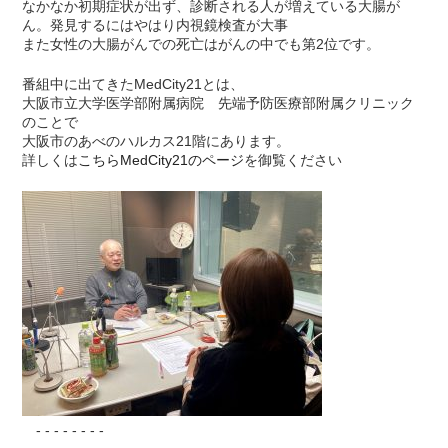
なかなか初期症状が出ず、診断される人が増えている大腸が
ん。発見するにはやはり内視鏡検査が大事
また女性の大腸がんでの死亡はがんの中でも第2位です。
番組中に出てきたMedCity21とは、
大阪市立大学医学部附属病院 先端予防医療部附属クリニック
のことで
大阪市のあべのハルカス21階にあります。
詳しくは
こちらMedCity21のページ
を御覧ください
- - - - - - - -