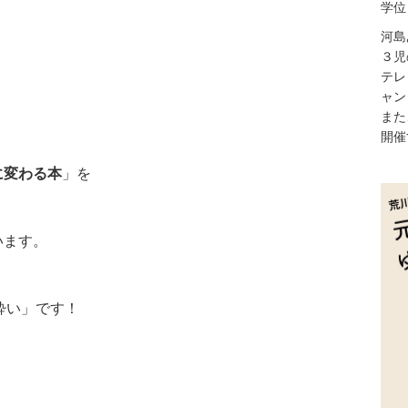
学位
河島
３児
テレ
ャン
また
開催
に変わる本
」を
います。
酔い」です！