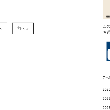
こ
へ
前へ »
お
アー
202
202
202