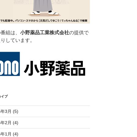
の番組は、
小野薬品工業株式会社
の提供で
送りしています。
カイブ
5年3月 (5)
5年2月 (4)
5年1月 (4)