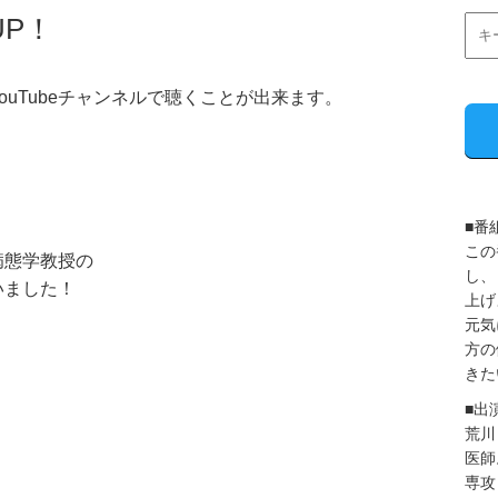
UP！
uTubeチャンネルで聴くことが出来ます。
■番
この
病態学教授の
し、
いました！
上げ
元気
方の
きた
■出
荒川
医師
専攻