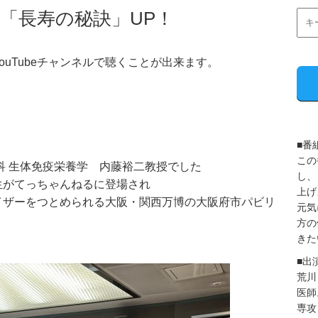
 「長寿の秘訣」UP！
uTubeチャンネルで聴くことが出来ます。
■番
この
科 生体免疫栄養学 内藤裕二教授でした
し、
生がてっちゃんねるに登場され
上げ
イザーをつとめられる大阪・関西万博の大阪府市パビリ
元気
方の
きた
■出
荒川
医師
専攻