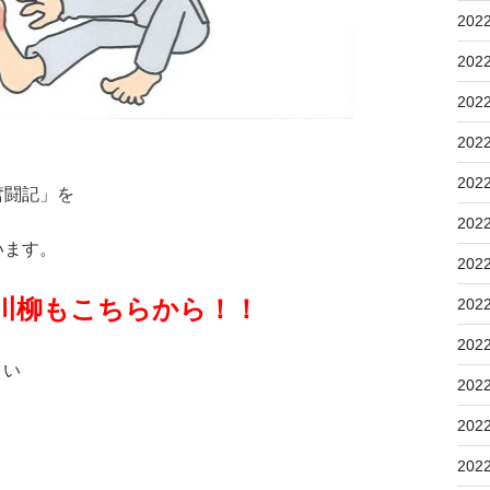
202
202
202
202
202
奮闘記」を
202
います。
202
川柳もこちらから！！
202
202
さい
202
202
202