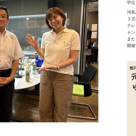
学位
河島
３児
テレ
ャン
また
開催