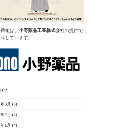
の番組は、
小野薬品工業株式会社
の提供で
送りしています。
カイブ
5年3月 (5)
5年2月 (4)
5年1月 (4)