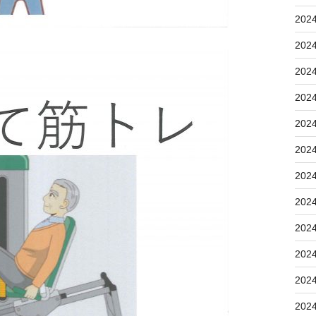
202
202
202
202
202
202
202
202
202
202
202
202