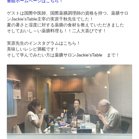
番組ホームページはこちら！
ゲストは国際中医師、国際薬膳調理師の資格を持つ、薬膳サロ
ンJackie'sTable主宰の実原千秋先生でした！
夏の暑さと湿度に対する薬膳の食材を教えていただきました
そしておいし～い薬膳料理も！！二人大喜びです！
実原先生の
インスタグラムはこちら！
美味しいレシピ満載です！
そして学んでみたい方は
薬膳サロンJackie'sTable
まで！