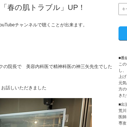
分 「春の肌トラブル」UP！
uTubeチャンネルで聴くことが出来ます。
■番
この
ックの院長で 美容内科医で精神科医の神三矢先生でした
し、
上げ
元気
りお話しいただきました
方の
きた
■出
荒川
医師
専攻