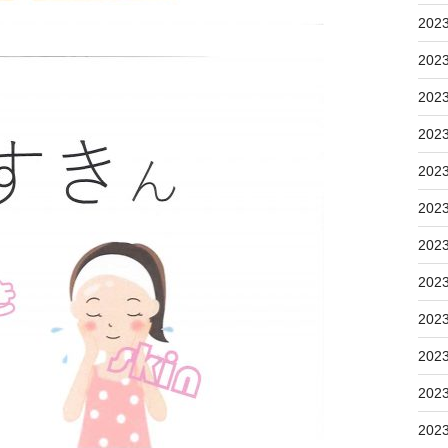
202
202
202
202
202
202
202
202
202
202
202
202