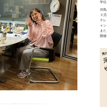
学位
河島
３児
テレ
ャン
また
開催