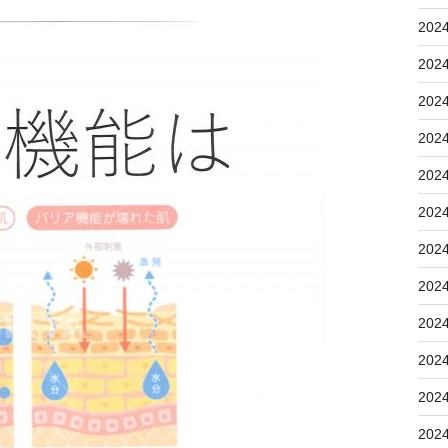
202
202
202
202
202
202
202
202
202
202
202
202