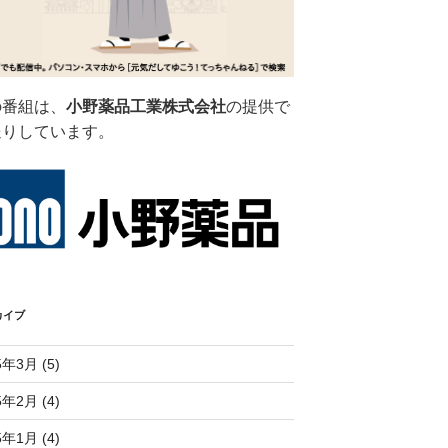
の番組は、
小野薬品工業株式会社
の提供で
送りしています。
カイブ
5年3月 (5)
5年2月 (4)
5年1月 (4)