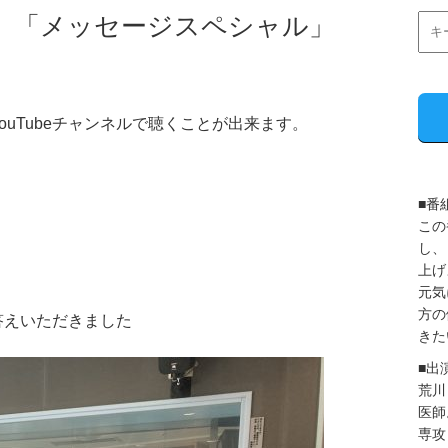
送分 「メッセージスペシャル」
uTubeチャンネルで聴くことが出来ます。
■番
この
し、
上げ
元気
方の
答えいただきました
きた
■出
荒川
医師
専攻