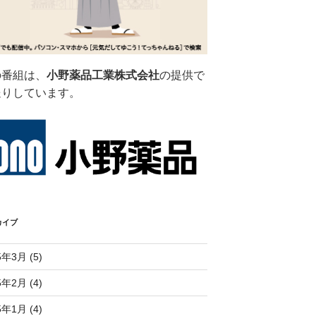
の番組は、
小野薬品工業株式会社
の提供で
送りしています。
カイブ
5年3月 (5)
5年2月 (4)
5年1月 (4)