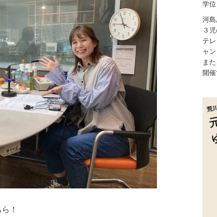
学位
河島
３児
テレ
ャン
また
開催
ちら！