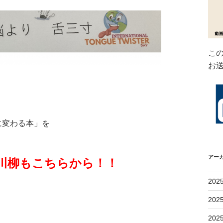
こ
お
に変わる本」を
アー
川柳もこちらから！！
202
202
202