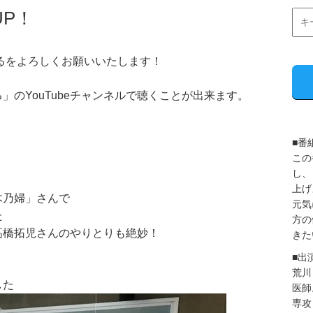
UP！
ねるをよろしくお願いいたします！
のYouTubeチャンネルで聴くことが出来ます。
■番
この
し、
上げ
木乃婦」さんで
元気
た
方の
髙橋拓児さんのやりとりも絶妙！
きた
■出
荒川
した
医師
専攻