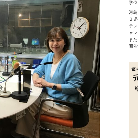
学位
河島
３児
テレ
ャン
また
開催