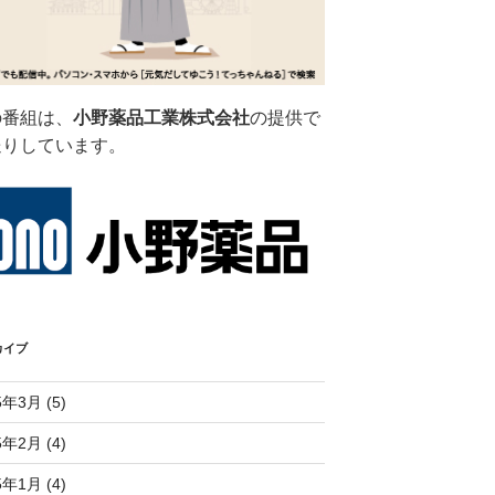
の番組は、
小野薬品工業株式会社
の提供で
送りしています。
カイブ
5年3月 (5)
5年2月 (4)
5年1月 (4)