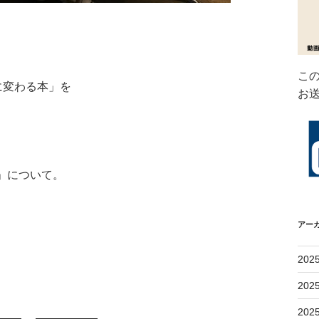
こ
に変わる本」を
お
」について。
アー
202
202
202