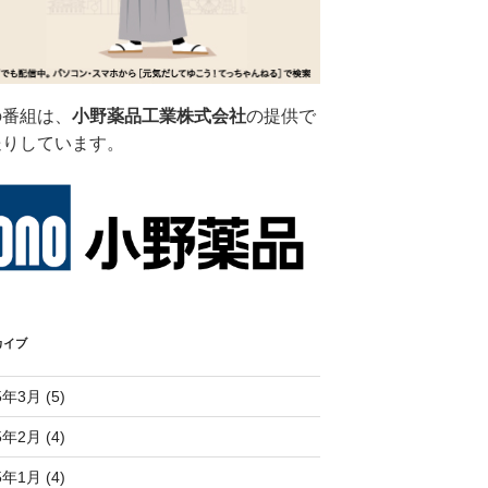
の番組は、
小野薬品工業株式会社
の提供で
送りしています。
カイブ
5年3月 (5)
5年2月 (4)
5年1月 (4)