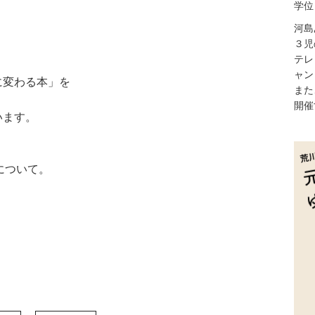
学位
河島
３児
テレ
ャン
に変わる本」を
また
開催
います。
について。