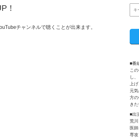
UP！
uTubeチャンネルで聴くことが出来ます。
■番
この
し、
上げ
元気
方の
きた
■出
荒川
医師
専攻