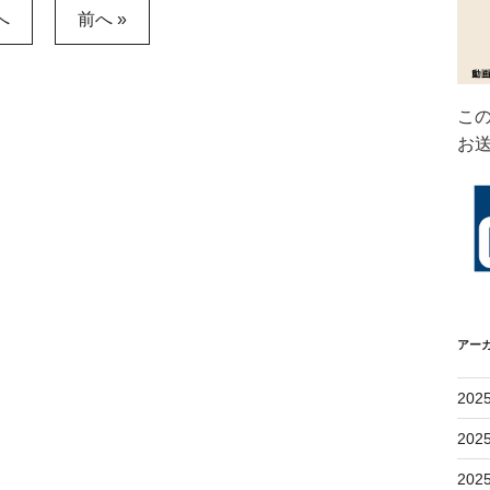
へ
前へ »
こ
お
アー
202
202
202