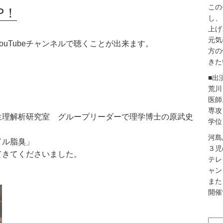
この
P！
し、
上げ
元気
uTubeチャンネルで聴くことが出来ます。
方の
きた
■出
荒川
医師
専攻
生理解析研究室 グループリーダーで理学博士の原武史
学位
河島
ドル脂臭」
３児
てきてくださいました。
テレ
ャン
また
開催