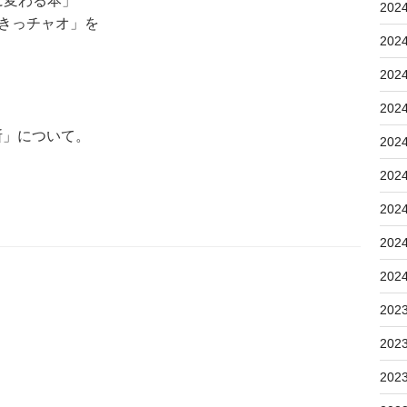
に変わる本」
202
きっチャオ」を
202
202
202
断」について。
202
202
202
202
202
202
202
202