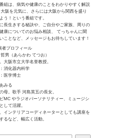
番組は、病気や健康のことをわかりやすく解説
 大阪を元気に、さらには大阪から関西を盛り
よう！という番組です。
に長生きする秘訣や、ご自分やご家族、周りの
健康についてのお悩み相談、 てっちゃんに聞
いことなど、メッセージもお待ちしています！
演者プロフィール
 哲男（あらかわ てつお）
。大阪市立大学名誉教授。
：消化器内科学
：医学博士
あみる
の母。歌手 河島英五の長女。
ビMC やラジオパーソナリティー、ミュージシ
として活躍。
、インテリアコーディネーターとしても講座を
するなど、幅広く活動。