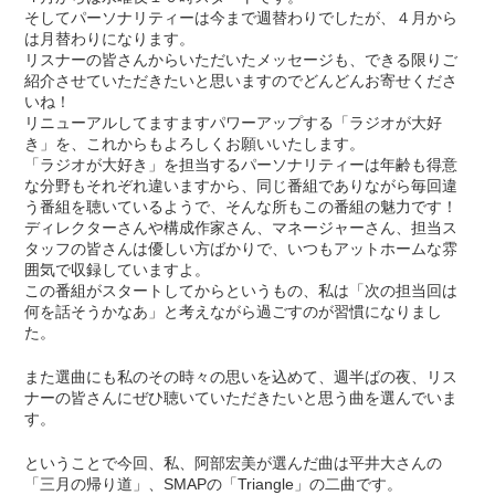
そしてパーソナリティーは今まで週替わりでしたが、４月から
は月替わりになります。
リスナーの皆さんからいただいたメッセージも、できる限りご
紹介させていただきたいと思いますのでどんどんお寄せくださ
いね！
リニューアルしてますますパワーアップする「ラジオが大好
き」を、これからもよろしくお願いいたします。
「ラジオが大好き」を担当するパーソナリティーは年齢も得意
な分野もそれぞれ違いますから、同じ番組でありながら毎回違
う番組を聴いているようで、そんな所もこの番組の魅力です！
ディレクターさんや構成作家さん、マネージャーさん、担当ス
タッフの皆さんは優しい方ばかりで、いつもアットホームな雰
囲気で収録していますよ。
この番組がスタートしてからというもの、私は「次の担当回は
何を話そうかなあ」と考えながら過ごすのが習慣になりまし
た。
また選曲にも私のその時々の思いを込めて、週半ばの夜、リス
ナーの皆さんにぜひ聴いていただきたいと思う曲を選んでいま
す。
ということで今回、私、阿部宏美が選んだ曲は平井大さんの
「三月の帰り道」、SMAPの「Triangle」の二曲です。