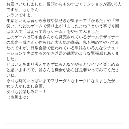
お届けいたしました。冒頭からものすごくテンションが高い3人
ですが、もちろん
シラフですよ。
年始といえば昔から家族や親せきが集まって「かるた」や「福
笑い」などのゲームで盛り上がりましたよね？という事で今回
は３人で「はぁって言うゲーム」をやってみました！
このゲームは幻冬舎さんから発売されているゲームデザイナー
の米光一成さんが作られた大人気の商品。私も初めてやってみ
たのですが、日常会話で使われている単語をいろんなシチュエ
ーションで声にするのでお芝居の練習のような緊張感もありま
した。
とはいえあまり考えすぎずにみんなでやるとワイワイ楽しめる
と思いますので、皆さんも機会があらば是非やってみてくださ
いね。
今回も時間いっぱいまでフリーダムなトークになりましたが、
女３人かしまし企画、
次回もお楽しみに～！
（市川まゆ）