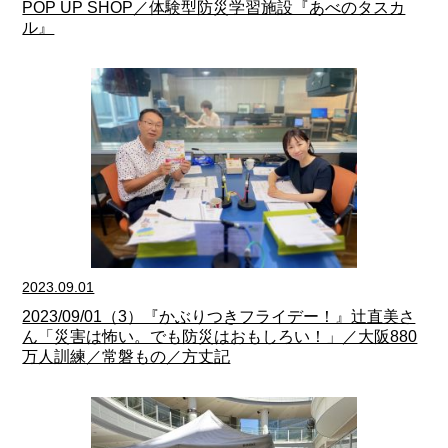
POP UP SHOP／体験型防災学習施設『あべのタスカ
ル』
2023.09.01
2023/09/01（3）『かぶりつきフライデー！』辻直美さ
ん「災害は怖い。でも防災はおもしろい！」／大阪880
万人訓練／常磐もの／方丈記