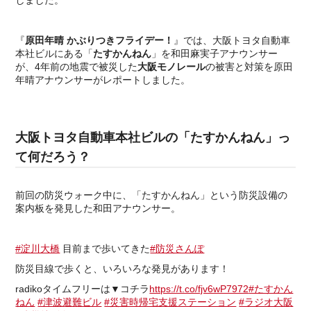
しました。
『
原田年晴 かぶりつきフライデー！
』では、大阪トヨタ自動車
本社ビルにある「
たすかんねん
」を和田麻実子アナウンサー
が、4年前の地震で被災した
大阪モノレール
の被害と対策を原田
年晴アナウンサーがレポートしました。
大阪トヨタ自動車本社ビルの「たすかんねん」っ
て何だろう？
前回の防災ウォーク中に、「たすかんねん」という防災設備の
案内板を発見した和田アナウンサー。
#淀川大橋
目前まで歩いてきた
#防災さんぽ
防災目線で歩くと、いろいろな発見があります！
radikoタイムフリーは▼コチラ
https://t.co/fjv6wP7972
#たすかん
ねん
#津波避難ビル
#災害時帰宅支援ステーション
#ラジオ大阪