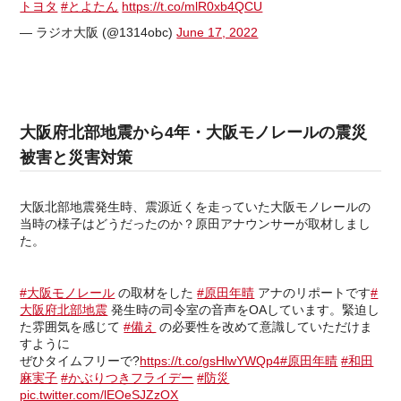
トヨタ
#とよたん
https://t.co/mlR0xb4QCU
— ラジオ大阪 (@1314obc)
June 17, 2022
大阪府北部地震から4年・大阪モノレールの震災
被害と災害対策
大阪北部地震発生時、震源近くを走っていた大阪モノレールの
当時の様子はどうだったのか？原田アナウンサーが取材しまし
た。
#大阪モノレール
の取材をした
#原田年晴
アナのリポートです
#
大阪府北部地震
発生時の司令室の音声をOAしています。緊迫し
た雰囲気を感じて
#備え
の必要性を改めて意識していただけま
すように
ぜひタイムフリーで?
https://t.co/gsHlwYWQp4
#原田年晴
#和田
麻実子
#かぶりつきフライデー
#防災
pic.twitter.com/lEOeSJZzOX