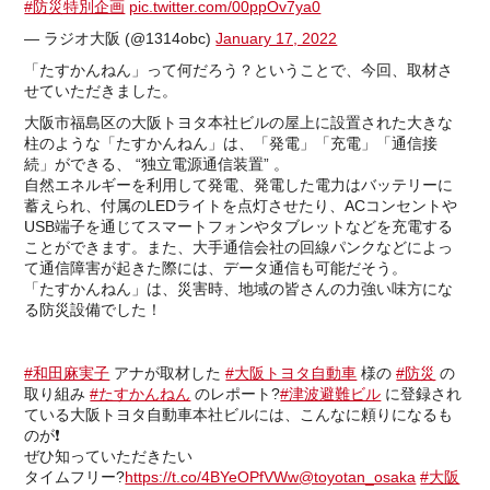
#防災特別企画
pic.twitter.com/00ppOv7ya0
— ラジオ大阪 (@1314obc)
January 17, 2022
「たすかんねん」って何だろう？ということで、今回、取材さ
せていただきました。
大阪市福島区の大阪トヨタ本社ビルの屋上に設置された大きな
柱のような「たすかんねん」は、「発電」「充電」「通信接
続」ができる、 “独立電源通信装置” 。
自然エネルギーを利用して発電、発電した電力はバッテリーに
蓄えられ、付属のLEDライトを点灯させたり、ACコンセントや
USB端子を通じてスマートフォンやタブレットなどを充電する
ことができます。また、大手通信会社の回線パンクなどによっ
て通信障害が起きた際には、データ通信も可能だそう。
「たすかんねん」は、災害時、地域の皆さんの力強い味方にな
る防災設備でした！
#和田麻実子
アナが取材した
#大阪トヨタ自動車
様の
#防災
の
取り組み
#たすかんねん
のレポート?️
#津波避難ビル
に登録され
ている大阪トヨタ自動車本社ビルには、こんなに頼りになるも
のが❗️
ぜひ知っていただきたい
タイムフリー?
https://t.co/4BYeOPfVWw
@toyotan_osaka
#大阪