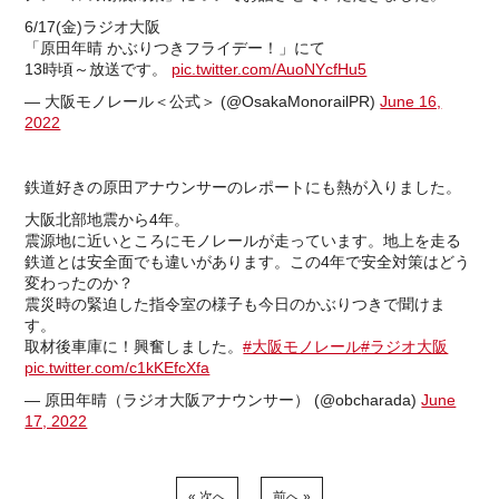
6/17(金)ラジオ大阪
「原田年晴 かぶりつきフライデー！」にて
13時頃～放送です。
pic.twitter.com/AuoNYcfHu5
— 大阪モノレール＜公式＞ (@OsakaMonorailPR)
June 16,
2022
鉄道好きの原田アナウンサーのレポートにも熱が入りました。
大阪北部地震から4年。
震源地に近いところにモノレールが走っています。地上を走る
鉄道とは安全面でも違いがあります。この4年で安全対策はどう
変わったのか？
震災時の緊迫した指令室の様子も今日のかぶりつきで聞けま
す。
取材後車庫に！興奮しました。
#大阪モノレール
#ラジオ大阪
pic.twitter.com/c1kKEfcXfa
— 原田年晴（ラジオ大阪アナウンサー） (@obcharada)
June
17, 2022
« 次へ
前へ »