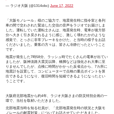
— ラジオ大阪 (@1314obc)
June 17, 2022
「大阪モノレール」様のご協力で、地震発生時に指令室と各列
車の間で交わされた緊迫した交信の音声をラジオでお届けしま
した。運転していた運転士さんは、地震発生時、電車が後方部
分へ大きく引き戻されるように感じ、激しく壊れたかのような
感覚で、とっさに非常ブレーキをかけた、と当時の様子をお話
くださいました。乗客の方々は、皆さん冷静だったということ
です。
地震が発生した7時58分、ラッシュ時でたくさんの電車が出てい
ましたが、阪神淡路大震災以降、橋脚などは強化され大事に至
りませんでしたが、点検に時間がかかった反省点から、7カ所に
地震計を設置して、コンピューターで点検の重点ポイントを算
出できるようになり、復旧時間を短縮できるようになったとい
うことです。
大阪府北部地震から約4年、ラジオ大阪さまの防災特別企画の一
環で、当社を取材いただきました。
北部地震当時を知る社員が、「北部地震発生時の状況と大阪モ
ノレールの耐震対策」についてお話させていただきました。