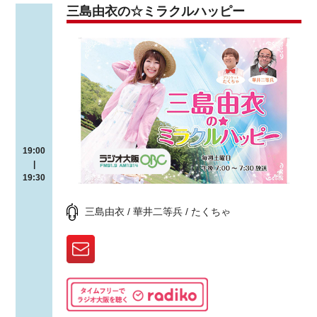
三島由衣の☆ミラクルハッピー
19:00
|
19:30
三島由衣 / 華井二等兵 / たくちゃ