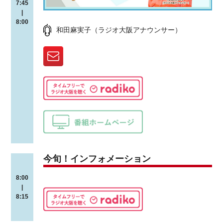
7:45
|
8:00
和田麻実子（ラジオ大阪アナウンサー）
今旬！インフォメーション
8:00
|
8:15