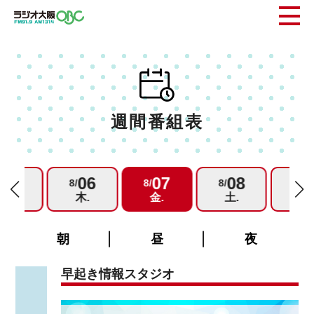
週間番組表
05
06
07
08
0
/
8/
8/
8/
8/
水.
木.
金.
土.
日.
朝
昼
夜
早起き情報スタジオ