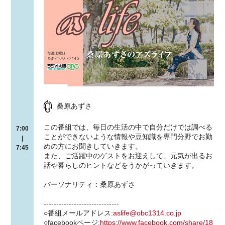
桑原あずさ
この番組では、毎日の生活の中で自分だけでは調べる
7:00
ことができないような情報や豆知識を専門分野でお勤
|
めの方にお聞きしていきます。
7:45
また、ご活躍中のゲストをお迎えして、元気が出るお
話や暮らしのヒントなどをうかがっていきます。
パーソナリティ：桑原あずさ
------------------------------
○番組メールアドレス:
aslife@obc1314.co.jp
○facebookページ:
https://www.facebook.com/share/18