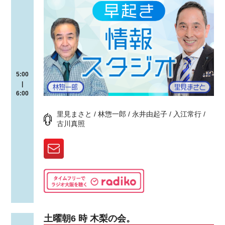
5:00
|
6:00
里見まさと / 林惣一郎 / 永井由起子 / 入江常行 /
古川真照
土曜朝6 時 木梨の会。