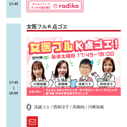
17:45
女医フルＫ点ゴエ
17:45
|
18:00
浅越ゴエ / 西林涼子 / 高柳純 / 川﨑加織