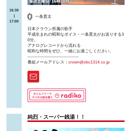
16:30
|
一条貫太
17:00
日本クラウン所属の歌手
平成生まれの昭和なボイス・一条貫太がお送りする3
0分。
アナログレコードから流れる
昭和な時間をぜひ、一緒にお過ごしください。
-----------------------------------
番組メールアドレス：
crown@obc1314.co.jp
純烈・スーパー銭湯！！