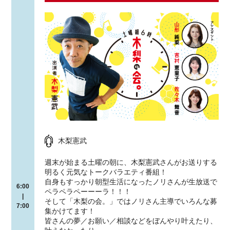
木梨憲武
週末が始まる土曜の朝に、木梨憲武さんがお送りする
明るく元気なトークバラエティ番組！
自身もすっかり朝型生活になったノリさんが生放送で
6:00
ペラペラペーーーラ！！！
|
そして「木梨の会。」ではノリさん主導でいろんな募
7:00
集かけてます！
皆さんの夢／お願い／相談などをぼんやり叶えたり、