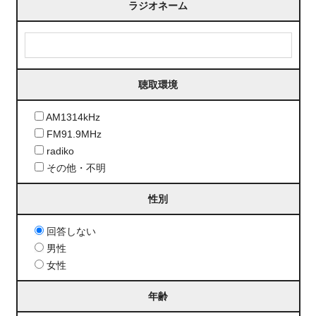
ラジオネーム
聴取環境
AM1314kHz
FM91.9MHz
radiko
その他・不明
性別
回答しない
男性
女性
年齢