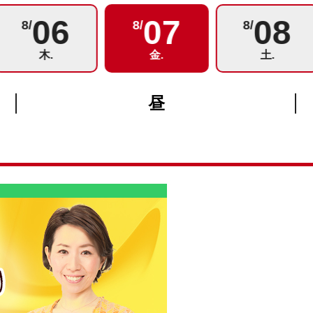
06
07
08
8/
8/
8/
木.
金.
土.
昼