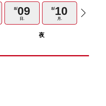
09
10
11
8/
8/
8/
日.
月.
火.
夜