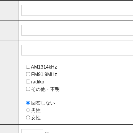
AM1314kHz
FM91.9MHz
radiko
その他・不明
回答しない
男性
女性