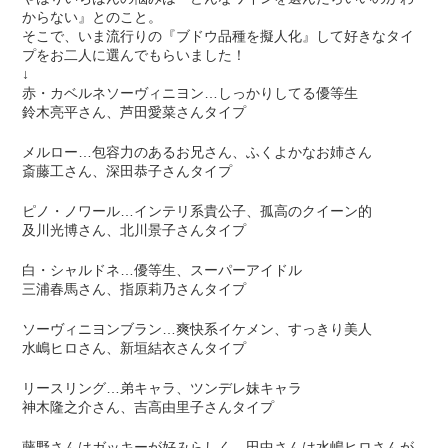
からない』とのこと。
そこで、いま流行りの『ブドウ品種を擬人化』して好きなタイ
プをお二人に選んでもらいました！
↓
赤・カベルネソーヴィニヨン…しっかりしてる優等生
鈴木亮平さん、芦田愛菜さんタイプ
メルロー…包容力のあるお兄さん、ふくよかなお姉さん
斎藤工さん、深田恭子さんタイプ
ピノ・ノワール…インテリ系貴公子、孤高のクイーン的
及川光博さん、北川景子さんタイプ
白・シャルドネ…優等生、スーパーアイドル
三浦春馬さん、指原莉乃さんタイプ
ソーヴィニヨンブラン…爽快系イケメン、すっきり美人
水嶋ヒロさん、新垣結衣さんタイプ
リースリング…弟キャラ、ツンデレ妹キャラ
神木隆之介さん、吉高由里子さんタイプ
藤野さんはガッキーが好みらしく、田中さんは水嶋ヒロさんが