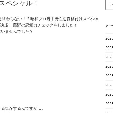
スペシャル！
は終わらない！？昭和プロ若手男性恋愛格付けスペシャ
石丸君、藤野の恋愛力チェックをしました！
アー
にいませんでした？
202
202
202
202
202
202
202
202
てる気がするんですが…。
202