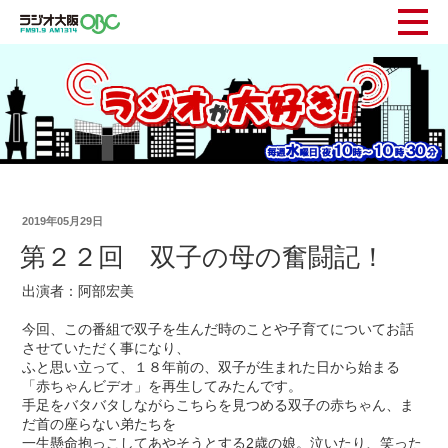
2019年05月29日
第２２回 双子の母の奮闘記！
出演者：阿部宏美
今回、この番組で双子を生んだ時のことや子育てについてお話
させていただく事になり、
ふと思い立って、１８年前の、双子が生まれた日から始まる
「赤ちゃんビデオ」を再生してみたんです。
手足をバタバタしながらこちらを見つめる双子の赤ちゃん、ま
だ首の座らない弟たちを
一生懸命抱っこしてあやそうとする2歳の娘。泣いたり、笑った