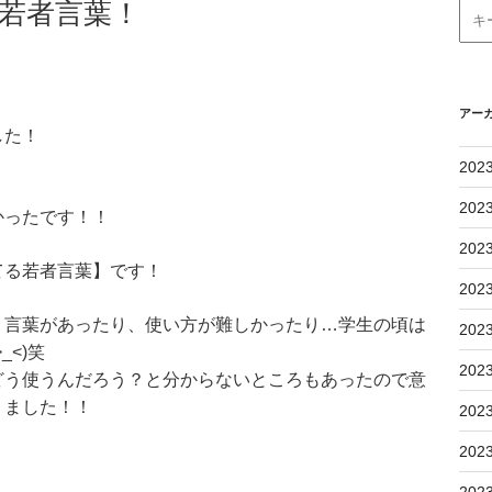
若者言葉！
アー
した！
202
202
かったです！！
202
てる若者言葉】です！
202
く言葉があったり、使い方が難しかったり…学生の頃は
202
<)笑
202
どう使うんだろう？と分からないところもあったので意
りました！！
202
202
202