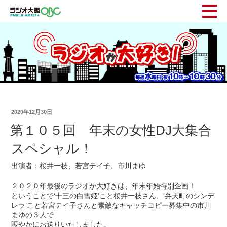
2020年12月30日
第１０５回 年末の女性DJ大集合
スペシャル！
出演者：桜井一枝、若宮テイ子、市川まゆ
２０２０年最後のラジオが大好きは、年末年始特別企画！
ということで‘十三の白雪姫’こと桜井一枝さん、‘弁天町のシンデ
レラ’こと若宮テイ子さんと素敵なキャッチコピー募集中の市川
まゆの３人で
賑やかにお送りいたしました。