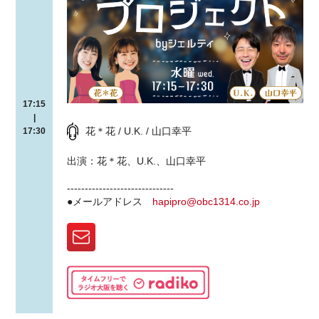
17:15
|
花＊花 / U.K. / 山口幸平
17:30
出演：花＊花、U.K.、山口幸平
------------------------------
●メールアドレス
hapipro@obc1314.co.jp