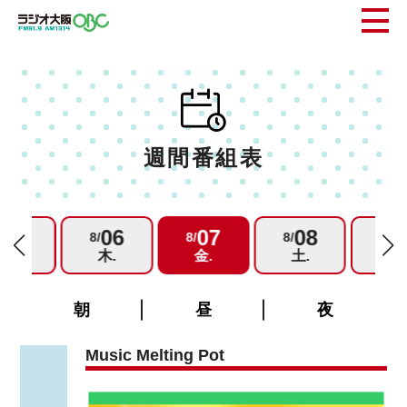
週間番組表
05
06
07
08
0
/
8/
8/
8/
8/
水.
木.
金.
土.
日.
朝
昼
夜
Music Melting Pot