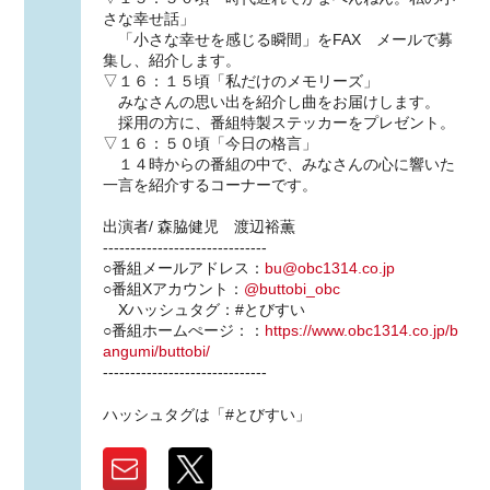
さな幸せ話」
「小さな幸せを感じる瞬間」をFAX メールで募
集し、紹介します。
▽１６：１５頃「私だけのメモリーズ」
みなさんの思い出を紹介し曲をお届けします。
採用の方に、番組特製ステッカーをプレゼント。
▽１６：５０頃「今日の格言」
１４時からの番組の中で、みなさんの心に響いた
一言を紹介するコーナーです。
出演者/ 森脇健児 渡辺裕薫
------------------------------
○番組メールアドレス：
bu@obc1314.co.jp
○番組Xアカウント：
@buttobi_obc
Xハッシュタグ：#とびすい
○番組ホームぺージ：：
https://www.obc1314.co.jp/b
angumi/buttobi/
------------------------------
ハッシュタグは「#とびすい」