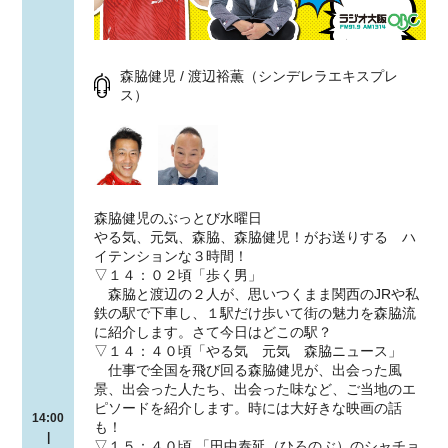
森脇健児 / 渡辺裕薫（シンデレラエキスプレ
ス）
森脇健児のぶっとび水曜日
やる気、元気、森脇、森脇健児！がお送りする ハ
イテンションな３時間！
▽１４：０２頃「歩く男」
森脇と渡辺の２人が、思いつくまま関西のJRや私
鉄の駅で下車し、１駅だけ歩いて街の魅力を森脇流
に紹介します。さて今日はどこの駅？
▽１４：４０頃「やる気 元気 森脇ニュース」
仕事で全国を飛び回る森脇健児が、出会った風
景、出会った人たち、出会った味など、ご当地のエ
ピソードを紹介します。時には大好きな映画の話
14:00
も！
|
▽１５：４０頃 「田中泰延（ひろのぶ）のシャチョ