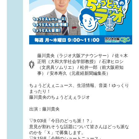
藤川貴央（ラジオ大阪アナウンサー） / 佐々木
正明（大和大学社会学部教授） / 石津ヒロシ
（文房具ソムリエ） / 松井一郎（前大阪府知
事） / 安本寿久（元産経新聞編集長）
ちょうどえぇニュース、生活情報、音楽！ゆっくり
まったり！
藤川貴央のちょうどえぇラジオ
出演：藤川貴央
▽9:03頃「今日のどっち派！？」
意見が割れそうな話題について皆さんはどっち派な
のかを「Ｘ」で募集します。
▽9:15頃「今朝のショートニュース」