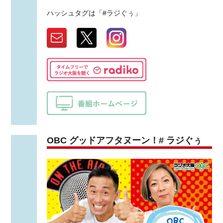
ハッシュタグは「#ラジぐぅ」
OBC グッドアフタヌーン！# ラジぐぅ