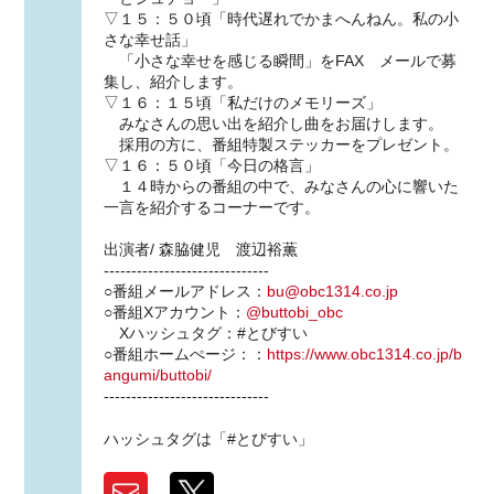
▽１５：５０頃「時代遅れでかまへんねん。私の小
さな幸せ話」
「小さな幸せを感じる瞬間」をFAX メールで募
集し、紹介します。
▽１６：１５頃「私だけのメモリーズ」
みなさんの思い出を紹介し曲をお届けします。
採用の方に、番組特製ステッカーをプレゼント。
▽１６：５０頃「今日の格言」
１４時からの番組の中で、みなさんの心に響いた
一言を紹介するコーナーです。
出演者/ 森脇健児 渡辺裕薫
------------------------------
○番組メールアドレス：
bu@obc1314.co.jp
○番組Xアカウント：
@buttobi_obc
Xハッシュタグ：#とびすい
○番組ホームぺージ：：
https://www.obc1314.co.jp/b
angumi/buttobi/
------------------------------
ハッシュタグは「#とびすい」