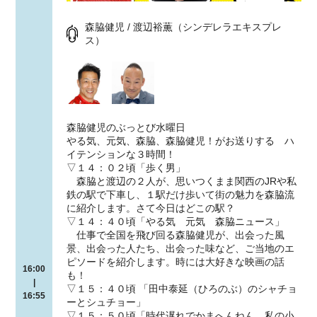
森脇健児 / 渡辺裕薫（シンデレラエキスプレ
ス）
森脇健児のぶっとび水曜日
やる気、元気、森脇、森脇健児！がお送りする ハ
イテンションな３時間！
▽１４：０２頃「歩く男」
森脇と渡辺の２人が、思いつくまま関西のJRや私
鉄の駅で下車し、１駅だけ歩いて街の魅力を森脇流
に紹介します。さて今日はどこの駅？
▽１４：４０頃「やる気 元気 森脇ニュース」
仕事で全国を飛び回る森脇健児が、出会った風
景、出会った人たち、出会った味など、ご当地のエ
ピソードを紹介します。時には大好きな映画の話
16:00
も！
|
▽１５：４０頃 「田中泰延（ひろのぶ）のシャチョ
16:55
ーとシュチョー」
▽１５：５０頃「時代遅れでかまへんねん。私の小