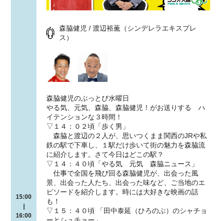
森脇健児 / 渡辺裕薫（シンデレラエキスプレ
ス）
森脇健児のぶっとび水曜日
やる気、元気、森脇、森脇健児！がお送りする ハ
イテンションな３時間！
▽１４：０２頃「歩く男」
森脇と渡辺の２人が、思いつくまま関西のJRや私
鉄の駅で下車し、１駅だけ歩いて街の魅力を森脇流
に紹介します。さて今日はどこの駅？
▽１４：４０頃「やる気 元気 森脇ニュース」
仕事で全国を飛び回る森脇健児が、出会った風
景、出会った人たち、出会った味など、ご当地のエ
ピソードを紹介します。時には大好きな映画の話
15:00
も！
|
▽１５：４０頃 「田中泰延（ひろのぶ）のシャチョ
16:00
ーとシュチョー」