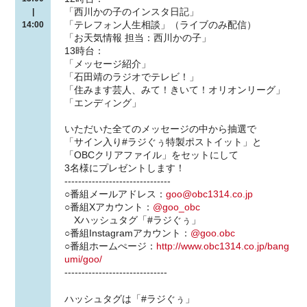
「西川かの子のインスタ日記」
|
「テレフォン人生相談」（ライブのみ配信）
14:00
「お天気情報 担当：西川かの子」
13時台：
「メッセージ紹介」
「石田靖のラジオでテレビ！」
「住みます芸人、みて！きいて！オリオンリーグ」
「エンディング」
いただいた全てのメッセージの中から抽選で
「サイン入り#ラジぐぅ特製ポストイット」と
「OBCクリアファイル」をセットにして
3名様にプレゼントします！
-------------------------------
○番組メールアドレス：
goo@obc1314.co.jp
○番組Xアカウント：
@goo_obc
Xハッシュタグ「#ラジぐぅ」
○番組Instagramアカウント：
@goo.obc
○番組ホームぺージ：
http://www.obc1314.co.jp/bang
umi/goo/
------------------------------
ハッシュタグは「#ラジぐぅ」