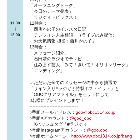
「オープニングトーク」
「今日のテーマ発表」
「ラジぐぅトピックス！」
12時台：
11:00
「西川かの子のインスタ日記」
|
「テレフォン人生相談」（ライブのみ配信）
12:00
「お天気情報 担当：西川かの子」
13時台：
「メッセージ紹介」
「石田靖のラジオでテレビ！」
「住みます芸人、みて！きいて！オリオンリーグ」
「エンディング」
いただいた全てのメッセージの中から抽選で
「サイン入り#ラジぐぅ特製ポストイット」と
「OBCクリアファイル」をセットにして
3名様にプレゼントします！
-------------------------------
○番組メールアドレス：
goo@obc1314.co.jp
○番組Xアカウント：
@goo_obc
Xハッシュタグ「#ラジぐぅ」
○番組Instagramアカウント：
@goo.obc
○番組ホームぺージ：
http://www.obc1314.co.jp/bang