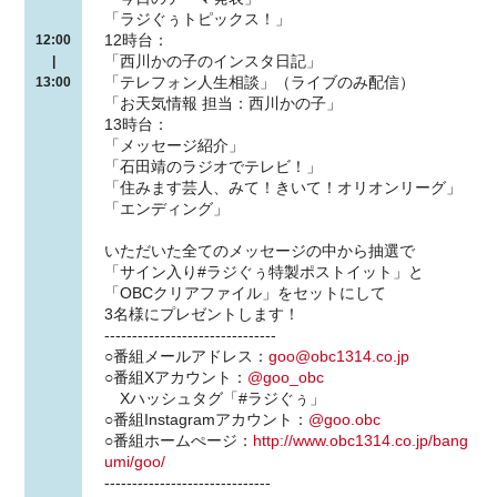
「ラジぐぅトピックス！」
12時台：
12:00
「西川かの子のインスタ日記」
|
「テレフォン人生相談」（ライブのみ配信）
13:00
「お天気情報 担当：西川かの子」
13時台：
「メッセージ紹介」
「石田靖のラジオでテレビ！」
「住みます芸人、みて！きいて！オリオンリーグ」
「エンディング」
いただいた全てのメッセージの中から抽選で
「サイン入り#ラジぐぅ特製ポストイット」と
「OBCクリアファイル」をセットにして
3名様にプレゼントします！
-------------------------------
○番組メールアドレス：
goo@obc1314.co.jp
○番組Xアカウント：
@goo_obc
Xハッシュタグ「#ラジぐぅ」
○番組Instagramアカウント：
@goo.obc
○番組ホームぺージ：
http://www.obc1314.co.jp/bang
umi/goo/
------------------------------