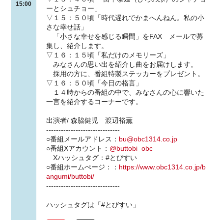
15:00
ーとシュチョー」
▽１５：５０頃「時代遅れでかまへんねん。私の小
さな幸せ話」
「小さな幸せを感じる瞬間」をFAX メールで募
集し、紹介します。
▽１６：１５頃「私だけのメモリーズ」
みなさんの思い出を紹介し曲をお届けします。
採用の方に、番組特製ステッカーをプレゼント。
▽１６：５０頃「今日の格言」
１４時からの番組の中で、みなさんの心に響いた
一言を紹介するコーナーです。
出演者/ 森脇健児 渡辺裕薫
------------------------------
○番組メールアドレス：
bu@obc1314.co.jp
○番組Xアカウント：
@buttobi_obc
Xハッシュタグ：#とびすい
○番組ホームぺージ：：
https://www.obc1314.co.jp/b
angumi/buttobi/
------------------------------
ハッシュタグは「#とびすい」