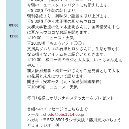
今朝のニュースをコンパクトにお伝えします。
▽9:20頃「今朝の朝刊より」
朝刊各紙より、興味深い話題を取り上げます。
▽9:30頃「佐々木正明の耳からウロコ」
09:00
大和大学教授の佐々木正明さんに、国際情勢を中心
|
に耳からウロコなお話を聞きます。
11:00
▽10:00 ニュース・天気
▽10:05頃「ちょうどえぇ◯◯」
文房具ソムリエの石津ヒロシさんに、生活が豊かに
なる様々なアイテムをご紹介いただきます。
▽10:30「松井一郎のラジオ大大阪、いっちゃんえぇ
やん！」
前大阪府知事・松井一郎さんがご意見番として大阪
の発展と未来について語ります。
聞き手：安本寿久（元・産経新聞編集長）
▽10:45頃 ニュース・天気
毎日1名様にオリジナルステッカーをプレゼント！
--------------------
番組へのメッセージはこちらまで
メール：
chodo@obc1314.co.jp
ハガキ：〒552-8501ラジオ大阪「藤川貴央のちょう
どえぇラジオ」係