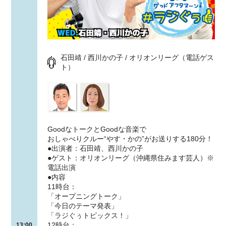
石田靖 / 西川かの子 / オリオンリーグ（電話ゲス
ト）
GoodなトークとGoodな音楽で
おしゃべりクルー“やす・かの”がお送りする180分！
●出演者：石田靖、西川かの子
●ゲスト：オリオンリーグ（沖縄県住みます芸人）※
電話出演
●内容
11時台：
「オープニングトーク」
「今日のテーマ発表」
「ラジぐぅトピックス！」
12時台：
13:00