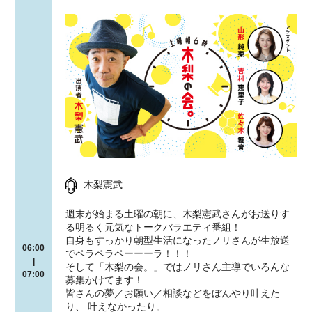
木梨憲武
週末が始まる土曜の朝に、木梨憲武さんがお送りす
る明るく元気なトークバラエティ番組！
自身もすっかり朝型生活になったノリさんが生放送
06:00
でペラペラペーーーラ！！！
|
そして「木梨の会。」ではノリさん主導でいろんな
07:00
募集かけてます！
皆さんの夢／お願い／相談などをぼんやり叶えた
り、 叶えなかったり。