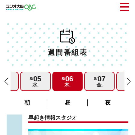
週間番組表
04
05
06
07
0
/
8/
8/
8/
8/
火.
水.
木.
金.
土.
朝
昼
夜
早起き情報スタジオ