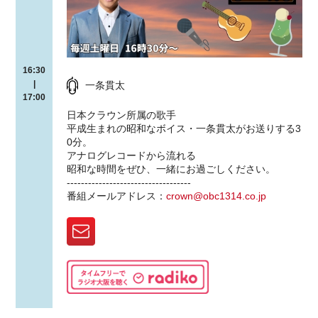
16:30
|
一条貫太
17:00
日本クラウン所属の歌手
平成生まれの昭和なボイス・一条貫太がお送りする3
0分。
アナログレコードから流れる
昭和な時間をぜひ、一緒にお過ごしください。
-----------------------------------
番組メールアドレス：
crown@obc1314.co.jp