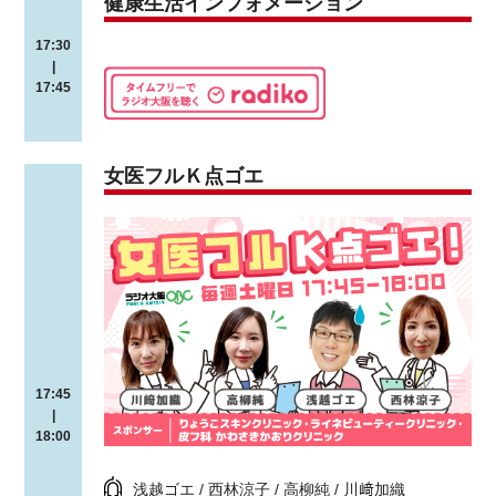
健康生活インフォメーション
17:30
|
17:45
女医フルＫ点ゴエ
17:45
|
18:00
浅越ゴエ / 西林涼子 / 高柳純 / 川﨑加織