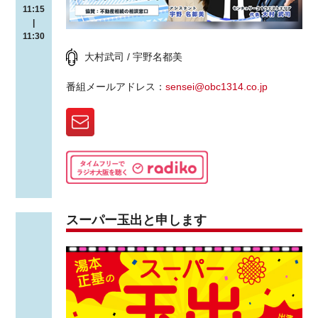
11:15
|
11:30
大村武司 / 宇野名都美
番組メールアドレス：
sensei@obc1314.co.jp
スーパー玉出と申します