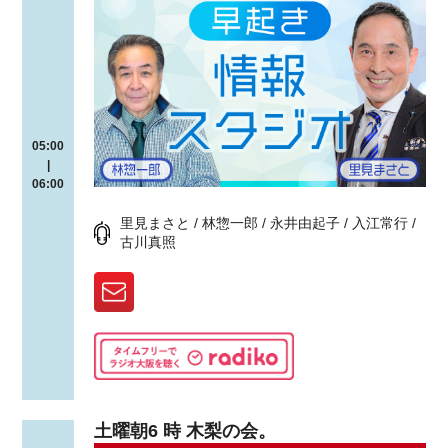
05:00
|
06:00
里見まさと / 林惣一郎 / 永井由起子 / 入江常行 /
古川真照
土曜朝6 時 木梨の会。