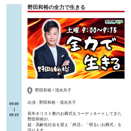
野田和裕の全力で生きる
野田和裕 / 清水共子
出演 : 野田和裕・清水共子
09:00
|
長年キリスト教のお葬式をコーディネートしてきた
09:15
野田和裕が、
超・高齢化社会を迎え「終活」「明るいお葬式」を
語ります。