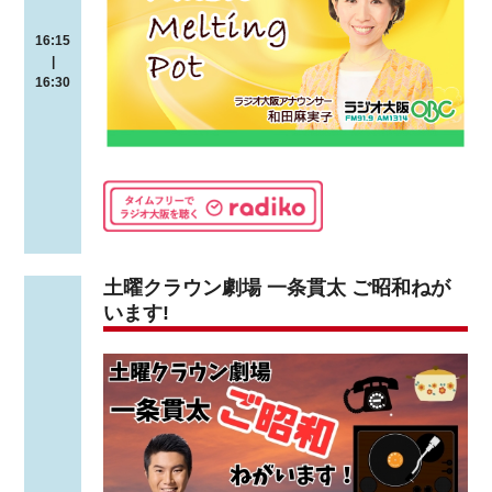
16:15
|
16:30
土曜クラウン劇場 一条貫太 ご昭和ねが
います!