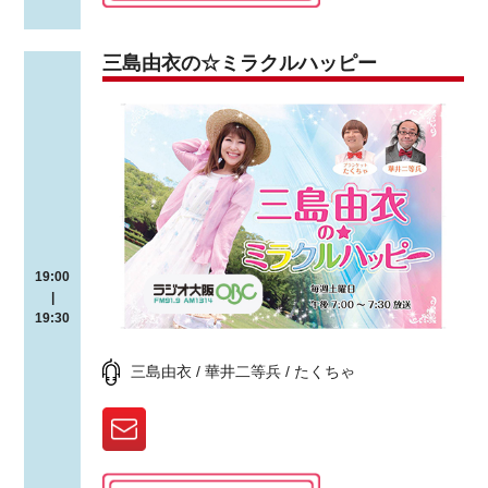
三島由衣の☆ミラクルハッピー
19:00
|
19:30
三島由衣 / 華井二等兵 / たくちゃ