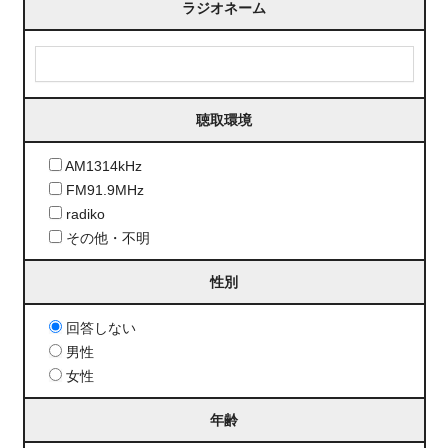
ラジオネーム
聴取環境
AM1314kHz
FM91.9MHz
radiko
その他・不明
性別
回答しない
男性
女性
年齢