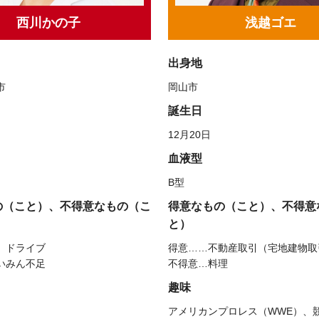
西川かの子
浅越ゴエ
出身地
市
岡山市
誕生日
12月20日
血液型
B型
の（こと）、不得意なもの（こ
得意なもの（こと）、不得意
と）
、ドライブ
得意……不動産取引（宅地建物取
いみん不足
不得意…料理
趣味
アメリカンプロレス（WWE）、