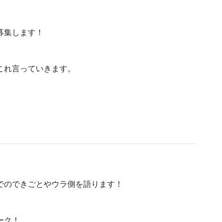
募集します！
これ言っていきます。
でのできごとやウラ側を語ります！
ーク！