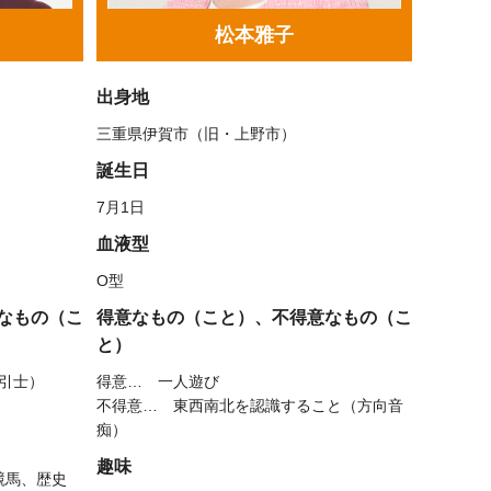
松本雅子
出身地
三重県伊賀市（旧・上野市）
誕生日
7月1日
血液型
O型
なもの（こ
得意なもの（こと）、不得意なもの（こ
と）
引士）
得意… 一人遊び
不得意… 東西南北を認識すること（方向音
痴）
趣味
競馬、歴史