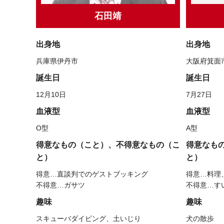
石田靖
出身地
出身地
兵庫県伊丹市
大阪府箕面
誕生日
誕生日
12月10日
7月27日
血液型
血液型
O型
A型
得意なもの（こと）、不得意なもの（こ
得意なも
と）
と）
得意…直談判でのゲストブッキング
得意…料理
不得意…ガサツ
不得意…す
趣味
趣味
スキューバダイビング、土いじり
犬の散歩