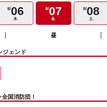
06
07
08
8/
8/
8/
木.
金.
土.
昼
レジェンド
ン全国消防団！