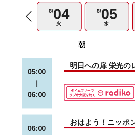
03
04
05
8/
8/
8/
月.
火.
水.
朝
明日への扉 栄光の
05:00
|
06:00
おはよう！ニッポ
06:00