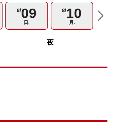
09
10
11
8/
8/
8/
日.
月.
火.
夜