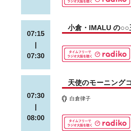
小倉・IMALU の○
07:15
|
07:30
天使のモーニング
07:30
白倉律子
|
08:00