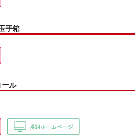
○玉手箱
コール