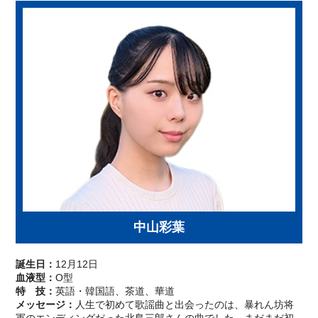
中山彩葉
誕生日：
12月12日
血液型：
O型
特 技：
英語・韓国語、茶道、華道
メッセージ：
人生で初めて歌謡曲と出会ったのは、暴れん坊将