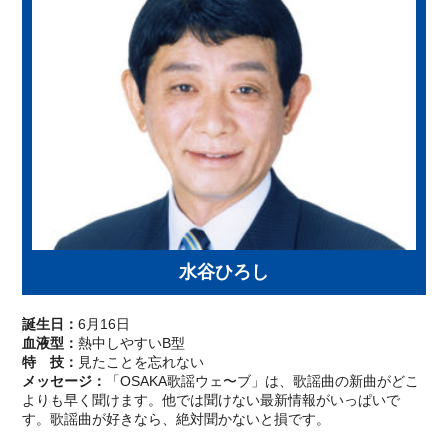
水谷ひろし
誕生日：
6月16日
血液型：
熱中しやすいB型
特 技：
見たことを忘れない
メッセージ：
「OSAKA歌謡ウェ〜ブ」は、歌謡曲の新曲がどこ
よりも早く聞けます。他では聞けない最新情報がいっぱいで
す。歌謡曲が好きなら、絶対聞かないと損です。