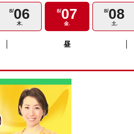
06
07
08
8/
8/
8/
木.
金.
土.
昼