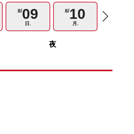
09
10
11
8/
8/
8/
日.
月.
火.
夜