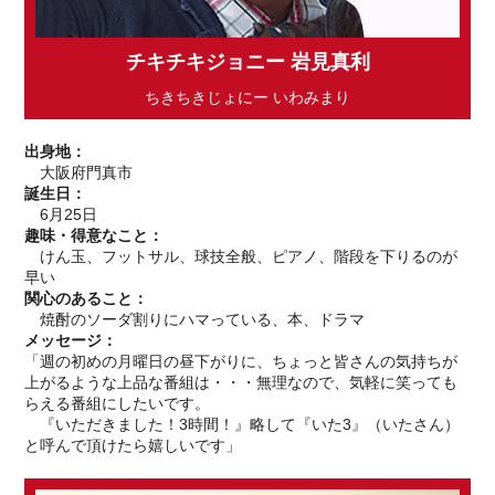
チキチキジョニー 岩見真利
ちきちきじょにー いわみまり
出身地：
大阪府門真市
誕生日：
6月25日
趣味・得意なこと：
けん玉、フットサル、球技全般、ピアノ、階段を下りるのが
早い
関心のあること：
焼酎のソーダ割りにハマっている、本、ドラマ
メッセージ：
「週の初めの月曜日の昼下がりに、ちょっと皆さんの気持ちが
上がるような上品な番組は・・・無理なので、気軽に笑っても
らえる番組にしたいです。
『いただきました！3時間！』略して『いた3』（いたさん）
と呼んで頂けたら嬉しいです」