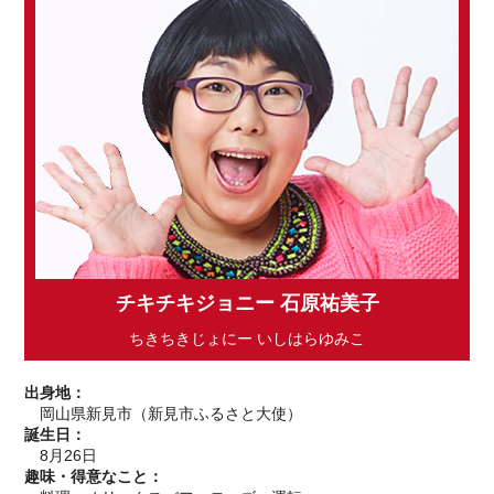
チキチキジョニー 石原祐美子
ちきちきじょにー いしはらゆみこ
出身地：
岡山県新見市（新見市ふるさと大使）
誕生日：
8月26日
趣味・得意なこと：