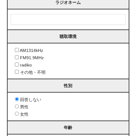
ラジオネーム
聴取環境
AM1314kHz
FM91.9MHz
radiko
その他・不明
性別
回答しない
男性
女性
年齢