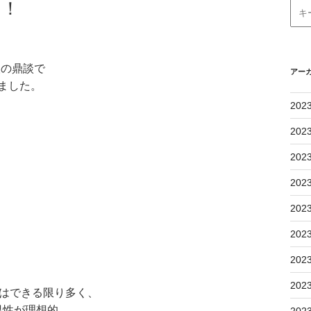
ト！
人の鼎談で
アー
ました。
202
202
202
202
202
202
202
202
はできる限り多く、
男性が理想的
202