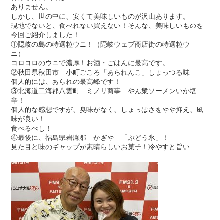
ありません。
しかし、世の中に、安くて美味しいものが沢山あります。
現地でないと、食べれない買えない！そんな、美味しいものを
今回ご紹介しました！
①隠岐の島の特選粒ウニ！（隠岐ウェブ商店街の特選粒ウ
ニ）！
コロコロのウニで濃厚！お酒・ごはんに最高です。
②秋田県秋田市 小町ごころ「あられんこ」しょっつる味！
個人的には、あられの最高峰です！
③北海道二海郡八雲町 ミノリ商事 やん衆ソーメンいか塩
辛！
個人的な感想ですが、臭味がなく、しょっぱさをやや抑え、風
味が良い！
食べるべし！
④最後に、福島県岩瀬郡 かぎや 「ぶどう氷」！
見た目と味のギャップが素晴らしいお菓子！冷やすと旨い！