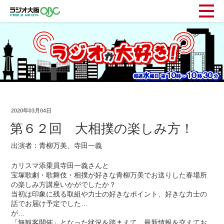
2020年03月04日
第６２回 大相撲の楽しみ方！
出演者：青柳万美、寺田一義
カリスマ添乗員寺田一義さんと
宝塚歌劇・歌舞伎・相撲が好きな青柳万美でお送りした春場所
の楽しみ方講座いかがでしたか？
当初は印象に残る取組や力士の好きなポイント、好きな力士の
話でお届け予定でした…
が…
「無観客開催」となった状況を踏まえて、最新情報を交えてお