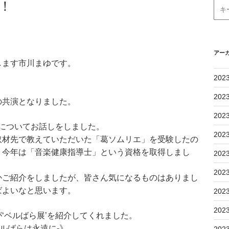
！
アー
します市川まゆです。
202
！
202
の共演となりました。
202
’についてお話しをしました。
202
取材先で教えていただいた「葛ソムリエ」を受験したの
、今年は「音楽健康指導士」という資格を取得しまし
202
202
かご紹介をしましたが、皆さん気になるものはありまし
ばよいなと思います。
202
202
‘ベルばら展’を紹介してくれました。
ベルばらは永遠に-》
202