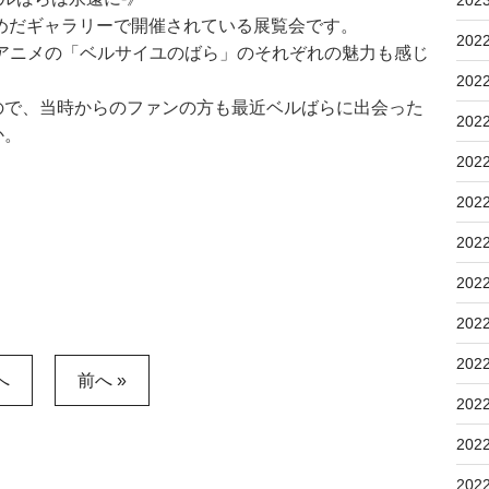
うめだギャラリーで開催されている展覧会です。
202
アニメの「ベルサイユのばら」のそれぞれの魅力も感じ
202
ので、当時からのファンの方も最近ベルばらに出会った
202
か。
202
202
202
202
202
202
へ
前へ »
202
202
202