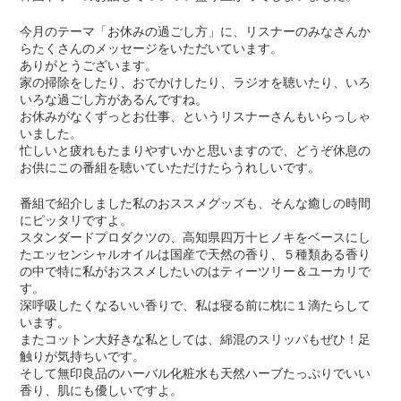
今月のテーマ「お休みの過ごし方」に、リスナーのみなさんか
らたくさんのメッセージをいただいています。
ありがとうございます。
家の掃除をしたり、おでかけしたり、ラジオを聴いたり、いろ
いろな過ごし方があるんですね。
お休みがなくずっとお仕事、というリスナーさんもいらっしゃ
いました。
忙しいと疲れもたまりやすいかと思いますので、どうぞ休息の
お供にこの番組を聴いていただけたらうれしいです。
番組で紹介しました私のおススメグッズも、そんな癒しの時間
にピッタリですよ。
スタンダードプロダクツの、高知県四万十ヒノキをベースにし
たエッセンシャルオイルは国産で天然の香り、５種類ある香り
の中で特に私がおススメしたいのはティーツリー＆ユーカリで
す。
深呼吸したくなるいい香りで、私は寝る前に枕に１滴たらして
います。
またコットン大好きな私としては、綿混のスリッパもぜひ！足
触りが気持ちいです。
そして無印良品のハーバル化粧水も天然ハーブたっぷりでいい
香り、肌にも優しいですよ。