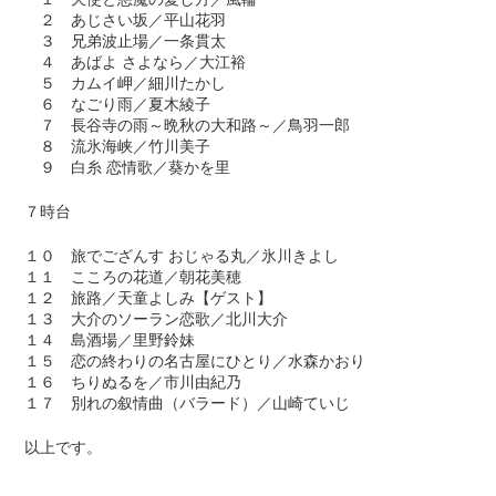
２ あじさい坂／平山花羽
３ 兄弟波止場／一条貫太
４ あばよ さよなら／大江裕
５ カムイ岬／細川たかし
６ なごり雨／夏木綾子
７ 長谷寺の雨～晩秋の大和路～／鳥羽一郎
８ 流氷海峡／竹川美子
９ 白糸 恋情歌／葵かを里
７時台
１０ 旅でござんす おじゃる丸／氷川きよし
１１ こころの花道／朝花美穂
１２ 旅路／天童よしみ【ゲスト】
１３ 大介のソーラン恋歌／北川大介
１４ 島酒場／里野鈴妹
１５ 恋の終わりの名古屋にひとり／水森かおり
１６ ちりぬるを／市川由紀乃
１７ 別れの叙情曲（バラード）／山崎ていじ
以上です。