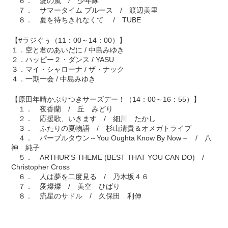
６． 愛の嵐 / 少年隊
７． サマータイム ブルース / 渡辺美里
８． 夏を待ちきれなくて / TUBE
【#ラジぐぅ（11：00～14：00）】
１．空と君のあいだに / 中島みゆき
２．ハッピー２・ダンス / YASU
３．マイ・シャローナ / ザ・ナック
４．一期一会 / 中島みゆき
【原田年晴かぶりつきサーズデー！（14：00～16：55）】
１． 夜香蘭 / 丘 みどり
２． 応援歌、いきます / 細川 たかし
３． ふたりの夏物語 / 杉山清貴＆オメガトライブ
４． パープルタウン～You Oughta Know By Now～ / 八
神 純子
５． ARTHUR'S THEME (BEST THAT YOU CAN DO) /
Christopher Cross
６． 人は夢を二度見る / 乃木坂４６
７． 愛燦燦 / 美空 ひばり
８． 流星のサドル / 久保田 利伸