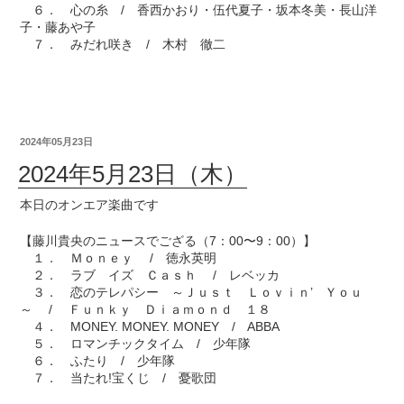
６． 心の糸 / 香西かおり・伍代夏子・坂本冬美・長山洋
子・藤あや子
７． みだれ咲き / 木村 徹二
2024年05月23日
2024年5月23日（木）
本日のオンエア楽曲です
【藤川貴央のニュースでござる（7：00〜9：00）】
１． Ｍｏｎｅｙ / 徳永英明
２． ラブ イズ Ｃａｓｈ / レベッカ
３． 恋のテレパシー ～Ｊｕｓｔ Ｌｏｖｉｎ’ Ｙｏｕ
～ / Ｆｕｎｋｙ Ｄｉａｍｏｎｄ １８
４． MONEY. MONEY. MONEY / ABBA
５． ロマンチックタイム / 少年隊
６． ふたり / 少年隊
７． 当たれ!宝くじ / 憂歌団