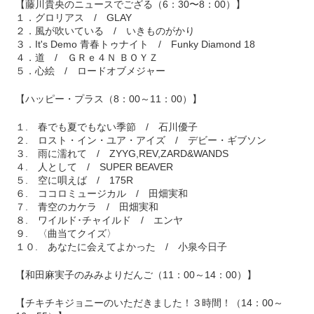
【藤川貴央のニュースでござる（6：30〜8：00）】
１．グロリアス / GLAY
２．風が吹いている / いきものがかり
３．It's Demo 青春トゥナイト / Funky Diamond 18
４．道 / ＧＲｅ４Ｎ ＢＯＹＺ
５．心絵 / ロードオブメジャー
【ハッピー・プラス（8：00～11：00）】
１. 春でも夏でもない季節 / 石川優子
２. ロスト・イン・ユア・アイズ / デビー・ギブソン
３. 雨に濡れて / ZYYG,REV,ZARD&WANDS
４. 人として / SUPER BEAVER
５. 空に唄えば / 175R
６. ココロミュージカル / 田畑実和
７. 青空のカケラ / 田畑実和
８. ワイルド･チャイルド / エンヤ
９. 〈曲当てクイズ〉
１０. あなたに会えてよかった / 小泉今日子
【和田麻実子のみみよりだんご（11：00～14：00）】
【チキチキジョニーのいただきました！３時間！（14：00～