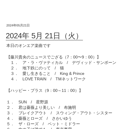
2024年05月21日
2024年 5月 21日（火）
本日のオンエア楽曲です
【藤川貴央のニュースでござる（7：00〜9：00）】
１． ア・ラ・ヴァティカル / デヴィッド・サンボーン
２． 地下鉄にのって / 猫
３． 愛し生きること / King & Prince
４． LOVE TRAIN / TMネットワーク
【ハッピー・プラス（9：00～11：00）】
１． SUN / 星野源
２． 君は薔薇より美しい / 布施明
３． ブレイクアウト / スウィング・アウト・シスター
４． 薔薇とローズ / さかいゆう
５． ザ・ローズ / ベット・ミドラー