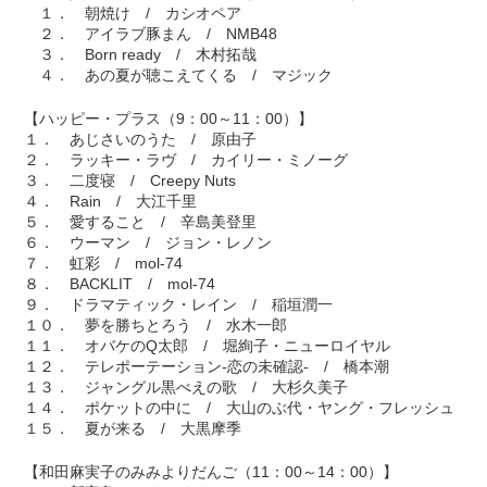
１． 朝焼け / カシオペア
２． アイラブ豚まん / NMB48
３． Born ready / 木村拓哉
４． あの夏が聴こえてくる / マジック
【ハッピー・プラス（9：00～11：00）】
１． あじさいのうた / 原由子
２． ラッキー・ラヴ / カイリー・ミノーグ
３． 二度寝 / Creepy Nuts
４． Rain / 大江千里
５． 愛すること / 辛島美登里
６． ウーマン / ジョン・レノン
７． 虹彩 / mol-74
８． BACKLIT / mol-74
９． ドラマティック・レイン / 稲垣潤一
１０． 夢を勝ちとろう / 水木一郎
１１． オバケのQ太郎 / 堀絢子・ニューロイヤル
１２． テレポーテーション-恋の未確認- / 橋本潮
１３． ジャングル黒べえの歌 / 大杉久美子
１４． ポケットの中に / 大山のぶ代・ヤング・フレッシュ
１５． 夏が来る / 大黒摩季
【和田麻実子のみみよりだんご（11：00～14：00）】