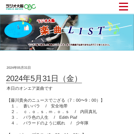
2024年05月31日
2024年5月31日（金）
本日のオンエア楽曲です
【藤川貴央のニュースでござる（7：00〜9：00）】
１． 蒼いバラ / 安全地帯
２． ｃ．ｏ．ｓ．ｍ．ｏ．ｓ / 内田真礼
３． バラ色の人生 / Edith Piaf
４． バラードのように眠れ / 少年隊