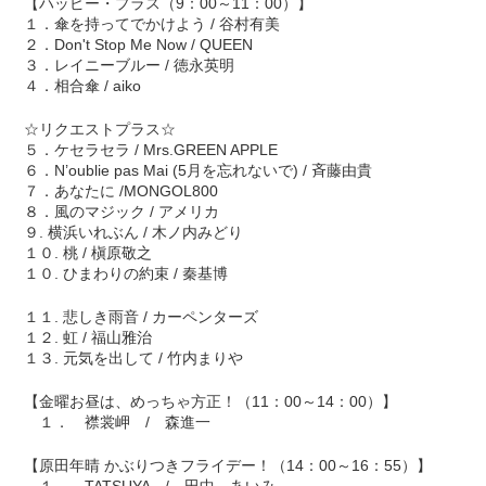
【ハッピー・プラス（9：00～11：00）】
１．傘を持ってでかけよう / 谷村有美
２．Don't Stop Me Now / QUEEN
３．レイニーブルー / 徳永英明
４．相合傘 / aiko
☆リクエストプラス☆
５．ケセラセラ / Mrs.GREEN APPLE
６．N’oublie pas Mai (5月を忘れないで) / 斉藤由貴
７．あなたに /MONGOL800
８．風のマジック / アメリカ
９. 横浜いれぶん / 木ノ内みどり
１０. 桃 / 槇原敬之
１０. ひまわりの約束 / 秦基博
１１. 悲しき雨音 / カーペンターズ
１２. 虹 / 福山雅治
１３. 元気を出して / 竹内まりや
【金曜お昼は、めっちゃ方正！（11：00～14：00）】
１． 襟裳岬 / 森進一
【原田年晴 かぶりつきフライデー！（14：00～16：55）】