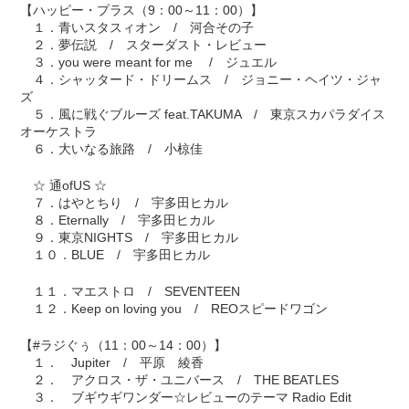
【ハッピー・プラス（9：00～11：00）】
１．青いスタスィオン / 河合その子
２．夢伝説 / スターダスト・レビュー
３．you were meant for me / ジュエル
４．シャッタード・ドリームス / ジョニー・ヘイツ・ジャ
ズ
５．風に戦ぐブルーズ feat.TAKUMA / 東京スカパラダイス
オーケストラ
６．大いなる旅路 / 小椋佳
☆ 通ofUS ☆
７．はやとちり / 宇多田ヒカル
８．Eternally / 宇多田ヒカル
９．東京NIGHTS / 宇多田ヒカル
１０．BLUE / 宇多田ヒカル
１１．マエストロ / SEVENTEEN
１２．Keep on loving you / REOスピードワゴン
【#ラジぐぅ（11：00～14：00）】
１． Jupiter / 平原 綾香
２． アクロス・ザ・ユニバース / THE BEATLES
３． ブギウギワンダー☆レビューのテーマ Radio Edit