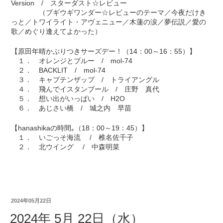
Version / スターダスト☆レビュー
（ブギウギワンダー☆レビューのテーマ／今夜だけき
っと／トワイライト・アヴェニュー／木蓮の涙／夢伝説／愛の
歌／めぐり逢えてよかった）
【原田年晴かぶりつきサーズデー！（14：00～16：55）】
１． オレンジとブルー / mol-74
２． BACKLIT / mol-74
３． キャプテンザップ / トライアングル
４． 飛んでイスタンブール / 庄野 真代
５． 想い出がいっぱい / H2O
６． あじさい橋 / 城之内 早苗
【hanashikaの時間｡（18：00～19：45）】
１． いごっそ海流 / 椎名佐千子
２． 北ウイング / 中森明菜
2024年05月22日
2024年 5月 22日（水）