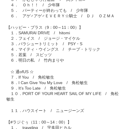
４． Ｏｈ！！ / 少年隊
５． パーティーが終わっても / 少年隊
６． アゲ♂アゲ♂ＥＶＥＲＹ☆騎士 / ＤＪ ＯＺＭＡ
【ハッピー・プラス（9：00～11：00）】
１．SAMURAI DRIVE / hitomi
２．フェイス / ジョージ・マイケル
３．パラシュートリミット / PSY・S
４．マイティ・ウイングス / チープ・トリック
５．若葉 / スピッツ
６．明日の私 / 竹内まりや
☆ 通ofUS ☆
７．If You / 角松敏生
８．I Can Give You My Love / 角松敏生
９．It's Too Late / 角松敏生
１０．PORT OF YOUR HEART SAIL OF MY LIFE / 角松
敏生
１１．ハウスイート / ニュージーンズ
【#ラジぐぅ（11：00～14：00）】
１． traveling / 宇多田ヒカル