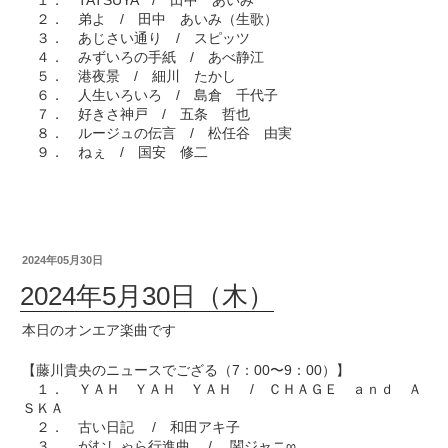
１． TATSUYA / 田中 あいみ
２． 弟よ / 田中 あいみ（生歌）
３． あじさい通り / スピッツ
４． みずいろの手紙 / あべ静江
５． 港夜景 / 細川 たかし
６． 人生いろいろ / 島倉 千代子
７． 好きさ神戸 / 五条 哲也
８． ルージュの伝言 / 松任谷 由実
９． ねぇ / 国安 修二
2024年05月30日
2024年5月30日（木）
本日のオンエア楽曲です
【藤川貴央のニュースでござる（7：00〜9：00）】
１． ＹＡＨ ＹＡＨ ＹＡＨ / ＣＨＡＧＥ ａｎｄ Ａ
ＳＫＡ
２． 古い日記 / 和田アキ子
３． がむしゃら行進曲 / 関ジャニ∞