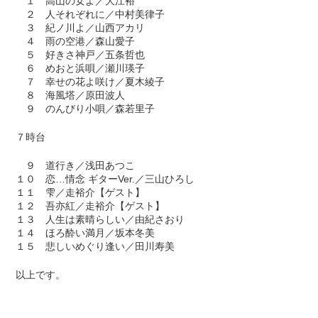
１ 高山の女よ／大江裕
２ 人それぞれに／中村美律子
３ 紀ノ川よ／山西アカリ
４ 雨の空港／森山愛子
５ 好きさ神戸／五条哲也
６ めおと浜唄／瀬川瑛子
７ 幸せの花よ咲け／夏木綾子
８ 海風塔／原田波人
９ のんびり小唄／森若里子
７時台
９ 道行き／浅田あつこ
１０ 恋…情念 ギターVer.／三山ひろし
１１ 雫／走裕介【ゲスト】
１２ 吾亦紅／走裕介【ゲスト】
１３ 人生は素晴らしい／由紀さおり
１４ ほろ酔い満月／坂本冬美
１５ 悲しいめぐり逢い／田川寿美
以上です。