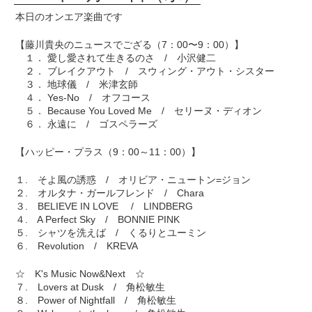
本日のオンエア楽曲です
【藤川貴央のニュースでござる（7：00〜9：00）】
１． 愛し愛されて生きるのさ / 小沢健二
２． ブレイクアウト / スウィング・アウト・シスター
３． 地球儀 / 米津玄師
４． Yes-No / オフコース
５． Because You Loved Me / セリーヌ・ディオン
６． 永遠に / ゴスペラーズ
【ハッピー・プラス（9：00～11：00）】
１. そよ風の誘惑 / オリビア・ニュートン=ジョン
２. オルタナ・ガールフレンド / Chara
３. BELIEVE IN LOVE / LINDBERG
４. A Perfect Sky / BONNIE PINK
５. シャツを洗えば / くるりとユーミン
６. Revolution / KREVA
☆ K's Music Now&Next ☆
７. Lovers at Dusk / 角松敏生
８. Power of Nightfall / 角松敏生