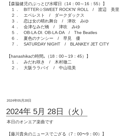
【森脇健児のぶっとび水曜日（14：00～16：55）】
１． BITTER☆SWEET ROCK'N' ROLL / 渡辺 美里
２． エベレスト / ダークダックス
３． 恋は女の晴れ舞台 / 津吹 みゆ
４． 会津なみだ橋 / 津吹 みゆ
５． OB-LA-DI. OB-LA-DA / The Beatles
６． 夏色のナンシー / 早見 優
７． SATURDAY NIGHT / BLANKEY JET CITY
【hanashikaの時間｡（18：00～19：45）】
１． みだれ咲き / 木村徹二
２． 大阪ララバイ / 中山琉美
2024年05月28日
2024年 5月 28日（火）
本日のオンエア楽曲です
【藤川貴央のニュースでござる（7：00〜9：00）】