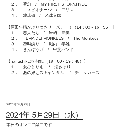
２． 夢幻 / MY FIRST STORY,HYDE
３． エスピオナージ / アリス
４． 地球儀 / 米津玄師
【原田年晴かぶりつきサーズデー！（14：00～16：55）】
１． 恋人たち / 岩崎 宏美
２． TEMA DEI MONKEES / The Monkees
３． 恋唄綴り / 堀内 孝雄
４． きんぽうげ / 甲斐バンド
【hanashikaの時間｡（18：00～19：45）】
１． 女ひとり雨 / 滝さゆり
２． あの娘とスキャンダル / チェッカーズ
2024年05月29日
2024年 5月29日（水）
本日のオンエア楽曲です