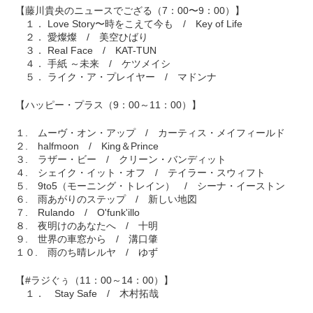
【藤川貴央のニュースでござる（7：00〜9：00）】
１． Love Story〜時をこえて今も / Key of Life
２． 愛燦燦 / 美空ひばり
３． Real Face / KAT-TUN
４． 手紙 ～未来 / ケツメイシ
５． ライク・ア・プレイヤー / マドンナ
【ハッピー・プラス（9：00～11：00）】
１. ムーヴ・オン・アップ / カーティス・メイフィールド
２. halfmoon / King＆Prince
３. ラザー・ビー / クリーン・バンディット
４. シェイク・イット・オフ / テイラー・スウィフト
５. 9to5（モーニング・トレイン） / シーナ・イーストン
６. 雨あがりのステップ / 新しい地図
７. Rulando / O'funk'illo
８. 夜明けのあなたへ / 十明
９. 世界の車窓から / 溝口肇
１０. 雨のち晴レルヤ / ゆず
【#ラジぐぅ（11：00～14：00）】
１． Stay Safe / 木村拓哉