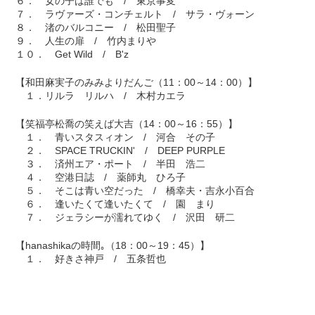
６． 女の子は誰でも / 東京事変
７． ラヴァーズ・コンチェルト / サラ・ヴォーン
８． 渚のバルコニー / 松田聖子
９． 人生の扉 / 竹内まりや
１０． Get Wild / B'z
【和田麻実子のみみよりだんご（11：00～14：00）】
１．リルラ リルハ / 木村カエラ
【笑福亭松喬の笑えば大吉（14：00～16：55）】
１． 青いスタスィオン / 河合 その子
２． SPACE TRUCKIN' / DEEP PURPLE
３． 済州エア・ポート / 半田 浩二
４． 空港日誌 / 薬師丸 ひろ子
５． そこは青い空だった / 橋幸夫・吉永小百合
６． 逢いたくて逢いたくて / 園 まり
７． ジェラシーが濡れてゆく / 沢田 研二
【hanashikaの時間｡（18：00～19：45）】
１． 好きさ神戸 / 五条哲也