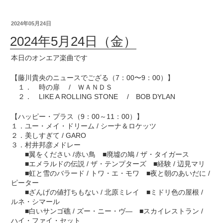
2024年05月24日
2024年5月24日（金）
本日のオンエア楽曲です
【藤川貴央のニュースでござる（7：00〜9：00）】
１． 時の扉 / ＷＡＮＤＳ
２． LIKE A ROLLING STONE / BOB DYLAN
【ハッピー・プラス（9：00～11：00）】
１．ユー・メイ・ドリーム / シーナ＆ロケッツ
２．美しすぎて / GARO
３．村井邦彦メドレー
■翼をください /赤い鳥 ■廃墟の鳩 / ザ・タイガース
■エメラルドの伝説 / ザ・テンプターズ ■経験 / 辺見マリ
■虹と雪のバラード / トワ・エ・モワ ■夜と朝のあいだに /
ピーター
■ざんげの値打ちもない / 北原ミレイ ■ミドリ色の屋根 /
ルネ・シマール
■白いサンゴ礁 / ズー・ニー・ヴ― ■スカイレストラン /
ハイ・ファイ・セット