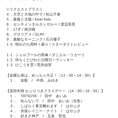
☆リクエストプラス☆
４．大空と大地の中で / 松山千春
５．薔薇と太陽 / Kinki Kids
６．センチメンタルカンガルー / 渡辺美里
７．17才 / 南沙織
８．グロリアス / GLAY
９．素敵なモーニング / 石川優子
１０. 晴れのち雨時々曇り / スターダストレビュー
１１. シェルブールの雨傘 / ダニエル・リカーリ
１２. 待ちくたびれた日曜日 / ヴィッキー
１３. ひこうき雲 / 荒井由実
【金曜お昼は、めっちゃ方正！（11：00～14：00）】
１． 宙船 / 中島 みゆき
【原田年晴 かぶりつきフライデー！（14：00～16：55）】
１． TATSUYA / 田中 あいみ
２． 叱らないで / 田中 あいみ（生歌）
３． しばらく東京離れます / はやぶさ
４． 赤坂レイニー・ナイト / はやぶさ
５． 好きさ神戸 / 五条 哲也