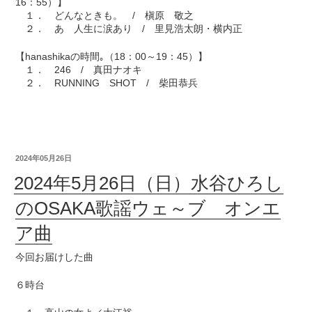
16：55）】
１． どんなときも。 / 槇原 敬之
２． あゝ人生に涙あり / 里見浩太朗・横内正
【hanashikaの時間｡（18：00～19：45）】
１． 246 / 真田ナオキ
２． RUNNING SHOT / 柴田恭兵
2024年05月26日
2024年5月26日（日）水谷ひろし
のOSAKA歌謡ウェ～ブ オンエ
ア曲
今回お届けした曲
６時台