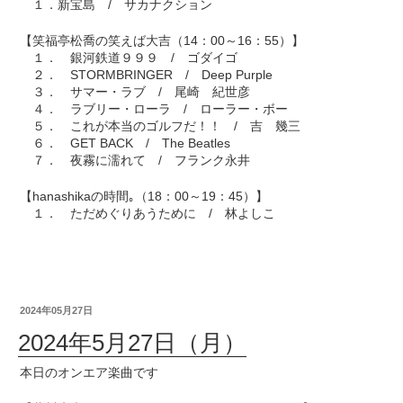
１．新宝島 / サカナクション
【笑福亭松喬の笑えば大吉（14：00～16：55）】
１． 銀河鉄道９９９ / ゴダイゴ
２． STORMBRINGER / Deep Purple
３． サマー・ラブ / 尾崎 紀世彦
４． ラブリー・ローラ / ローラー・ボー
５． これが本当のゴルフだ！！ / 吉 幾三
６． GET BACK / The Beatles
７． 夜霧に濡れて / フランク永井
【hanashikaの時間｡（18：00～19：45）】
１． ただめぐりあうために / 林よしこ
2024年05月27日
2024年5月27日（月）
本日のオンエア楽曲です