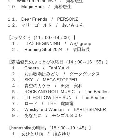
９. Wake up to the love / 角松敏生
１０. Magic Hour / 角松敏生
１１. Dear Friends / PERSONZ
１２. マリーゴールド / あいみょん
【#ラジぐぅ（11：00～14：00）】
１． 《A》BEGINNING / Aぇ! group
２． Running Shot 2024 / 柴田恭兵
【森脇健児のぶっとび水曜日（14：00～16：55）】
１． Cheers / Tani Yuuki
２． おお牧場はみどり / ダークダックス
３． SKY / MEGA STOPPER
４． 青空のカケラ / 田畑 実和
５． ROCK AND ROLL MUSIC / The Beatles
６． I'LL FOLLOW THE SUN / The Beatles
７． ロード / THE 虎舞竜
８． Whisky and Woman / EARTHSHAKER
９． あなたに / モンゴル８００
【hanashikaの時間｡（18：00～19：45）】
１． 女ひとり雨 / 滝さゆり