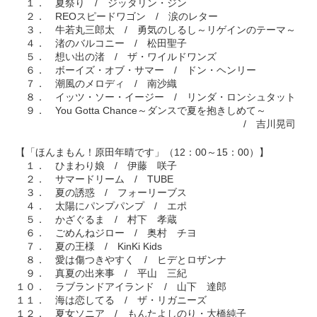
１． 夏祭り / ジッタリン・ジン
２． REOスピードワゴン / 涙のレター
３． 牛若丸三郎太 / 勇気のしるし～リゲインのテーマ～
４． 渚のバルコニー / 松田聖子
５． 想い出の渚 / ザ・ワイルドワンズ
６． ボーイズ・オブ・サマー / ドン・ヘンリー
７． 潮風のメロディ / 南沙織
８． イッツ・ソー・イージー / リンダ・ロンシュタット
９． You Gotta Chance～ダンスで夏を抱きしめて～
/ 吉川晃司
【「ほんまもん！原田年晴です」（12：00～15：00）】
１． ひまわり娘 / 伊藤 咲子
２． サマードリーム / TUBE
３． 夏の誘惑 / フォーリーブス
４． 太陽にパンプパンプ / エポ
５． かざぐるま / 村下 孝蔵
６． ごめんねジロー / 奥村 チヨ
７． 夏の王様 / KinKi Kids
８． 愛は傷つきやすく / ヒデとロザンナ
９． 真夏の出来事 / 平山 三紀
１０． ラブランドアイランド / 山下 達郎
１１． 海は恋してる / ザ・リガニーズ
１２． 夏女ソニア / もんたよしのり・大橋純子