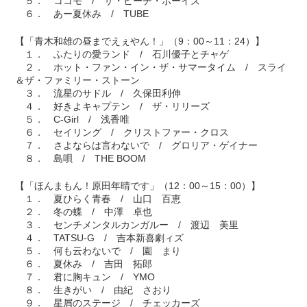
５． ココモ / ザ・ビーチ・ボーイズ
６． あー夏休み / TUBE
【「青木和雄の昼までえぇやん！」（9：00～11：24）】
１． ふたりの愛ランド / 石川優子とチャゲ
２． ホット・ファン・イン・ザ・サマータイム / スライ
＆ザ・ファミリー・ストーン
３． 流星のサドル / 久保田利伸
４． 好きよキャプテン / ザ・リリーズ
５． C-Girl / 浅香唯
６． セイリング / クリストファー・クロス
７． さよならは言わないで / グロリア・ゲイナー
８． 島唄 / THE BOOM
【「ほんまもん！原田年晴です」（12：00～15：00）】
１． 夏ひらく青春 / 山口 百恵
２． 冬の蝶 / 中澤 卓也
３． センチメンタルカンガルー / 渡辺 美里
４． TATSU-G / 吉本新喜劇ィズ
５． 何も云わないで / 園 まり
６． 夏休み / 吉田 拓郎
７． 君に胸キュン / YMO
８． 生きがい / 由紀 さおり
９． 星屑のステージ / チェッカーズ