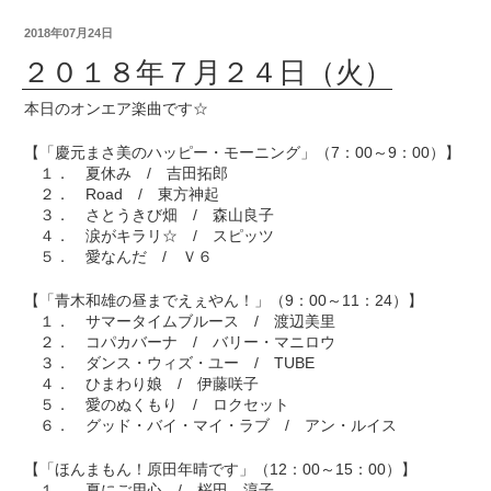
2018年07月24日
２０１８年７月２４日（火）
本日のオンエア楽曲です☆
【「慶元まさ美のハッピー・モーニング」（7：00～9：00）】
１． 夏休み / 吉田拓郎
２． Road / 東方神起
３． さとうきび畑 / 森山良子
４． 涙がキラリ☆ / スピッツ
５． 愛なんだ / Ｖ６
【「青木和雄の昼までえぇやん！」（9：00～11：24）】
１． サマータイムブルース / 渡辺美里
２． コパカバーナ / バリー・マニロウ
３． ダンス・ウィズ・ユー / TUBE
４． ひまわり娘 / 伊藤咲子
５． 愛のぬくもり / ロクセット
６． グッド・バイ・マイ・ラブ / アン・ルイス
【「ほんまもん！原田年晴です」（12：00～15：00）】
１． 夏にご用心 / 桜田 淳子