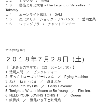
１２． ミラクル / miwa
１３． 薔薇と月と太陽～The Legend of Versailles /
Takamiy
１４． ムーンライト伝説 / DALI
１５． 恋はスリル・ショック・サスペンス / 愛内里菜
１６． シャングリラ / チャットモンチー
2018年07月28日
２０１８年７月２８日（土）
【「あみるのママで」（12：30～14：30）】
1. 透明人間 ／ ピンクレディー
2. 笑って！ローズマリーちゃん ／ Flying Machine
3. ねぇ・ねぇ・ねぇ ／ 森まどか
4. Come Into My Life ／ Gerry Deveaux
5. Tonight Is What It Means to Be Young ／ Fire Inc.
6. NEED YOUR LOVING TONIGHT ／ Queen
7. 鉄骨娘 ／ 鷲尾いさ子と鉄骨娘