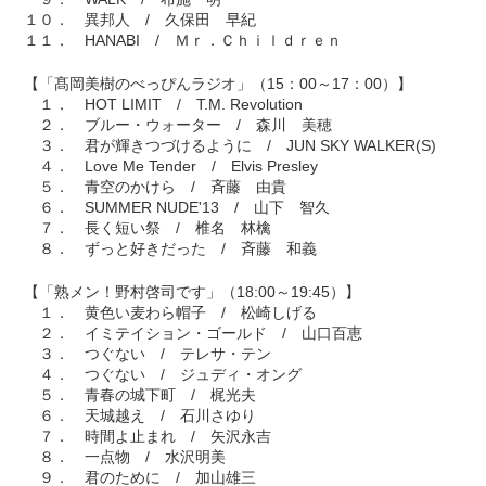
１０． 異邦人 / 久保田 早紀
１１． HANABI / Ｍｒ．Ｃｈｉｌｄｒｅｎ
【「髙岡美樹のべっぴんラジオ」（15：00～17：00）】
１． HOT LIMIT / T.M. Revolution
２． ブルー・ウォーター / 森川 美穂
３． 君が輝きつづけるように / JUN SKY WALKER(S)
４． Love Me Tender / Elvis Presley
５． 青空のかけら / 斉藤 由貴
６． SUMMER NUDE'13 / 山下 智久
７． 長く短い祭 / 椎名 林檎
８． ずっと好きだった / 斉藤 和義
【「熟メン！野村啓司です」（18:00～19:45）】
１． 黄色い麦わら帽子 / 松崎しげる
２． イミテイション・ゴールド / 山口百恵
３． つぐない / テレサ・テン
４． つぐない / ジュディ・オング
５． 青春の城下町 / 梶光夫
６． 天城越え / 石川さゆり
７． 時間よ止まれ / 矢沢永吉
８． 一点物 / 水沢明美
９． 君のために / 加山雄三