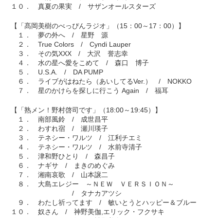
１０． 真夏の果実 / サザンオールスターズ
【「髙岡美樹のべっぴんラジオ」（15：00～17：00）】
１． 夢の外へ / 星野 源
２． True Colors / Cyndi Lauper
３． その気XXX / 大沢 誉志幸
４． 水の星へ愛をこめて / 森口 博子
５． U.S.A. / DA PUMP
６． ライブがはねたら（あいしてるVer.） / NOKKO
７． 星のかけらを探しに行こう Again / 福耳
【「熟メン！野村啓司です」（18:00～19:45）】
１． 南部風鈴 / 成世昌平
２． わすれ宿 / 瀬川瑛子
３． テネシー・ワルツ / 江利チエミ
４． テネシー・ワルツ / 水前寺清子
５． 津和野ひとり / 森昌子
６． ナギサ / まきのめぐみ
７． 湘南哀歌 / 山本譲二
８． 大島エレジー ～ＮＥＷ ＶＥＲＳＩＯＮ～
/ タナカアツシ
９． わたし祈ってます / 敏いとうとハッピー＆ブルー
１０． 奴さん / 神野美伽,エリック・フクサキ