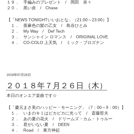
１９． 手編みのプレゼント / 岡田 奈々
２０． 黒い炎 / Chase
【「NEWS TONIGHTいいおとな」（21:00～23:00）】
１． 亜麻色の髪の乙女 / 島谷ひとみ
２． My Way / Def Tech
３． サンシャイン ロマンス / ORIGINAL LOVE
４． CO-COLO 上天気 / ミック・ブロズナン
2018年07月26日
２０１８年７月２６日（木）
本日のオンエア楽曲です☆
【「慶元まさ美のハッピー・モーニング」（7：00～9：00）】
１． いまのキミはピカピカに光って / 斎藤哲夫
２． あの夏の花火 / ドリームズ・カム・トゥルー
３． 君がいない夏 / DEEN
４． Road / 東方神起