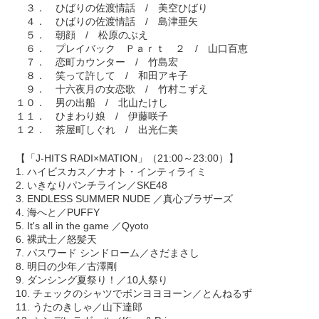
３． ひばりの佐渡情話 / 美空ひばり
４． ひばりの佐渡情話 / 島津亜矢
５． 朝顔 / 松原のぶえ
６． プレイバック Ｐａｒｔ ２ / 山口百恵
７． 恋町カウンター / 竹島宏
８． 笑って許して / 和田アキ子
９． 十六夜月の女恋歌 / 竹村こずえ
１０． 男の出船 / 北山たけし
１１． ひまわり娘 / 伊藤咲子
１２． 茶屋町しぐれ / 出光仁美
【「J-HITS RADI×MATION」（21:00～23:00）】
1. ハイビスカス／ナオト・インティライミ
2. いきなりパンチライン／SKE48
3. ENDLESS SUMMER NUDE ／真心ブラザーズ
4. 海へと／PUFFY
5. It's all in the game ／Qyoto
6. 裸武士／怒髪天
7. パスワード シンドローム／さだまさし
8. 明日の少年／古澤剛
9. ダンシング夏祭り！／10人祭り
10. チェックのシャツでボンヨヨヨーン／とんねるず
11. うたのきしゃ／山下達郎