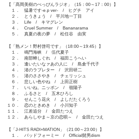
【「髙岡美樹のべっぴんラジオ」（15：00～17：00）】
１． 猛暑です-e.p ver- / ヒグチ アイ
２． とうきょう / 平川地一丁目
３． Life / キマグレン
４． Cruel Summer / Bananarama
５． 真夏の夜の夢 / 松任谷 由実
【「熟メン！野村啓司です」（18:00～19:45）】
１． 鳴門海峡 / 伍代夏子
２． 南部蝉しぐれ / 福田こうへい
３． 逢いたいなァあの人に / 島倉千代子
４． 渚のラブレター / 沢田研二
５． 渚のささやき / チェリッシュ
６． 悲しい色やね / 上田正樹
７． いいね。ニッポン / 嶺陽子
８． ふるさと / 五木ひろし
９． せんこう花火 / よしだたくろう
１０． 恋のときめき / 小川知子
１１． 江差追分 / 金田たつえ
１２． あらしやま～京の恋唄～ / 金田たつえ
【「J-HITS RADI×MATION」（21:00～23:00）】
１． バッドフォーミー / Official髭男dism