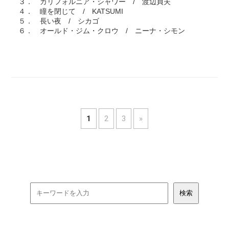
３． カリフォルニア・シャワー / 渡辺貞夫
４． 瞳を閉じて / KATSUMI
５． 長い夜 / シカゴ
６． オールド・ジム・クロウ / ニーナ・シモン
1
2
3
»