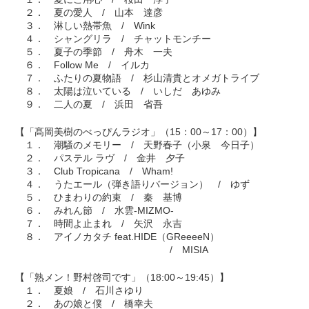
２． 夏の愛人 / 山本 達彦
３． 淋しい熱帯魚 / Wink
４． シャングリラ / チャットモンチー
５． 夏子の季節 / 舟木 一夫
６． Follow Me / イルカ
７． ふたりの夏物語 / 杉山清貴とオメガトライブ
８． 太陽は泣いている / いしだ あゆみ
９． 二人の夏 / 浜田 省吾
【「髙岡美樹のべっぴんラジオ」（15：00～17：00）】
１． 潮騒のメモリー / 天野春子（小泉 今日子）
２． パステル ラヴ / 金井 夕子
３． Club Tropicana / Wham!
４． うたエール（弾き語りバージョン） / ゆず
５． ひまわりの約束 / 秦 基博
６． みれん節 / 水雲-MIZMO-
７． 時間よ止まれ / 矢沢 永吉
８． アイノカタチ feat.HIDE（GReeeeN）
/ MISIA
【「熟メン！野村啓司です」（18:00～19:45）】
１． 夏娘 / 石川さゆり
２． あの娘と僕 / 橋幸夫