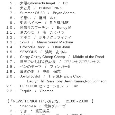
５． 太陽のKomachi Angel / B'z
６． 犬と月 / BONNIE PINK
７． Summer Of '69 / Bryan Adams
８． 初想い / 麻田 ルミ
９． 楽園ベイベー / RIP SLYME
１０． 怪僧ラスプーチン / Boney M
１１． 夏の少女 / 南 こうせつ
１２． アポロ / ポルノグラフィティ
１３． 1-2-3 / Miami Sound Machine
１４． Crocodile Rock / Elton John
１５． SEASONS / 浜崎 あゆみ
１６． Chrpy Chirpy Cheep Cheep / Middle of the Road
１７． 世界でいちばん熱い夏 / プリンセスプリンセス
１８． ベンのテーマ / フィンガー5
１９． 最後の雨 / 中西 保志
２０． Joyful Joyful / The St.Francis Choir,
Lauryn Hill,Ryan Toby,Devin Kamin,Ron Johnson
２１． DOKI DOKIセンセーション / Trix
２２． Tequila / Champs
【「NEWS TONIGHTいいおとな」（21:00～23:00）】
１． Shagri-La / 電気グルーヴ
２． すき / 渡辺美里