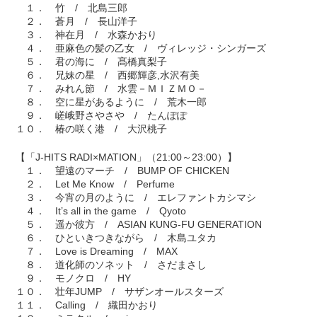
１． 竹 / 北島三郎
２． 蒼月 / 長山洋子
３． 神在月 / 水森かおり
４． 亜麻色の髪の乙女 / ヴィレッジ・シンガーズ
５． 君の海に / 髙橋真梨子
６． 兄妹の星 / 西郷輝彦,水沢有美
７． みれん節 / 水雲－ＭＩＺＭＯ－
８． 空に星があるように / 荒木一郎
９． 嵯峨野さやさや / たんぽぽ
１０． 椿の咲く港 / 大沢桃子
【「J-HITS RADI×MATION」（21:00～23:00）】
１． 望遠のマーチ / BUMP OF CHICKEN
２． Let Me Know / Perfume
３． 今宵の月のように / エレファントカシマシ
４． It’s all in the game / Qyoto
５． 遥か彼方 / ASIAN KUNG-FU GENERATION
６． ひといきつきながら / 木島ユタカ
７． Love is Dreaming / MAX
８． 道化師のソネット / さだまさし
９． モノクロ / HY
１０． 壮年JUMP / サザンオールスターズ
１１． Calling / 織田かおり