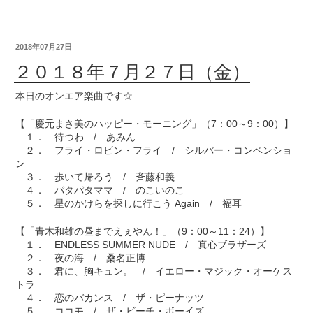
2018年07月27日
２０１８年７月２７日（金）
本日のオンエア楽曲です☆
【「慶元まさ美のハッピー・モーニング」（7：00～9：00）】
１． 待つわ / あみん
２． フライ・ロビン・フライ / シルバー・コンベンショ
ン
３． 歩いて帰ろう / 斉藤和義
４． パタパタママ / のこいのこ
５． 星のかけらを探しに行こう Again / 福耳
【「青木和雄の昼までえぇやん！」（9：00～11：24）】
１． ENDLESS SUMMER NUDE / 真心ブラザーズ
２． 夜の海 / 桑名正博
３． 君に、胸キュン。 / イエロー・マジック・オーケス
トラ
４． 恋のバカンス / ザ・ピーナッツ
５． ココモ / ザ・ビーチ・ボーイズ