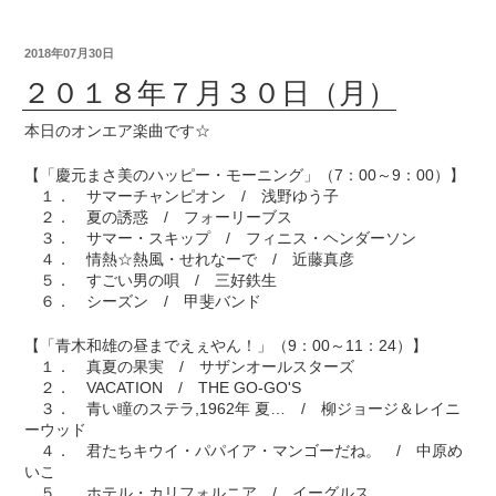
2018年07月30日
２０１８年７月３０日（月）
本日のオンエア楽曲です☆
【「慶元まさ美のハッピー・モーニング」（7：00～9：00）】
１． サマーチャンピオン / 浅野ゆう子
２． 夏の誘惑 / フォーリーブス
３． サマー・スキップ / フィニス・ヘンダーソン
４． 情熱☆熱風・せれなーで / 近藤真彦
５． すごい男の唄 / 三好鉄生
６． シーズン / 甲斐バンド
【「青木和雄の昼までえぇやん！」（9：00～11：24）】
１． 真夏の果実 / サザンオールスターズ
２． VACATION / THE GO-GO'S
３． 青い瞳のステラ,1962年 夏… / 柳ジョージ＆レイニ
ーウッド
４． 君たちキウイ・パパイア・マンゴーだね。 / 中原め
いこ
５． ホテル・カリフォルニア / イーグルス