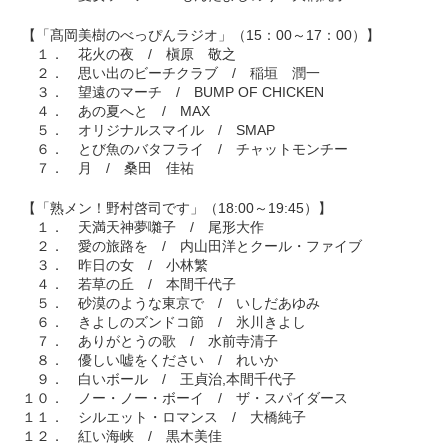
【「髙岡美樹のべっぴんラジオ」（15：00～17：00）】
１． 花火の夜 / 槇原 敬之
２． 思い出のビーチクラブ / 稲垣 潤一
３． 望遠のマーチ / BUMP OF CHICKEN
４． あの夏へと / MAX
５． オリジナルスマイル / SMAP
６． とび魚のバタフライ / チャットモンチー
７． 月 / 桑田 佳祐
【「熟メン！野村啓司です」（18:00～19:45）】
１． 天満天神夢囃子 / 尾形大作
２． 愛の旅路を / 内山田洋とクール・ファイブ
３． 昨日の女 / 小林繁
４． 若草の丘 / 本間千代子
５． 砂漠のような東京で / いしだあゆみ
６． きよしのズンドコ節 / 氷川きよし
７． ありがとうの歌 / 水前寺清子
８． 優しい嘘をください / れいか
９． 白いボール / 王貞治,本間千代子
１０． ノー・ノー・ボーイ / ザ・スパイダース
１１． シルエット・ロマンス / 大橋純子
１２． 紅い海峡 / 黒木美佳