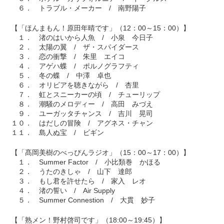
６． トラブル・メーカー / 南野陽子
【「ほんまもん！原田年晴です」（12：00～15：00）】
１． 渚のはいから人魚 / 小泉 今日子
２． 太陽の翼 / ザ・スパイダース
３． 恋の衝撃 / 朱里 エイコ
４． アゲハ蝶 / ポルノグラフティ
５． 冬の蝶 / 中澤 卓也
６． オリビアを聴きながら / 杏里
７． 虹とスニーカーの頃 / チューリップ
８． 潮騒のメロディー / 高田 みづえ
９． ユーガッタチャンス / 吉川 晃司
１０． はだしの冒険 / アグネス・チャン
１１． 島人ぬ宝 / ビギン
【「髙岡美樹のべっぴんラジオ」（15：00～17：00）】
１． Summer Factor / 小比類巻 かほる
２． うたのきしゃ / 山下 達郎
３． もし君を許せたら / 家入 レオ
４． 渚の誓い / Air Supply
５． Summer Connestion / 大貫 妙子
【「熟メン！野村啓司です」（18:00～19:45）】