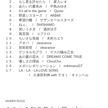
２． もし君を許せたら / 家入レオ
３． あたいの夏休み / 中島みゆき
４． It’s all in the game / Qyoto
５． 野菜シスターズ / AKB48
６． 希望の轍 / サザンオールスターズ
７． ねぇ、 / SHISHAMO
８． 碧いうさぎ / 酒井法子
９． 風見鶏 / コブクロ
１０． ちいさな英雄 / 木村カエラ
１１． アオバ / clearance
１２． 前前前世 / clearance
１３． デジタルモグラ / ゲスの極み乙女。
１４． あの夏の花火 / DREAMS COME TRUE
１５． 優しさの理由 / ChouCho
１６． エボ☆レボリューション / mihimaruGT
１７． LA・LA・LA LOVE SONG
/ 久保田利伸 with ナオミ・キャンベル
2018年07月21日