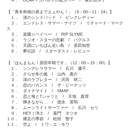
【「青木和雄の昼までえぇやん！」（9：00～11：24）】
１． 渚のシンドバッド / ピンクレディー
２． エンドレス・サマー・ナイツ / リチャード・マーク
ス
３． 楽園☆ベイベー / RIP SLYME
４． ラジオ・スターの悲劇 / バグルス
５． 天国にいちばん近い島 / 原田知世
６． 夢伝説 / スターダスト・レビュー
【「ほんまもん！原田年晴です」（12：00～15：00）】
１． シンデレラサマー / 石川 優子
２． さらせ冬の嵐 / 山内 惠介
３． 渚のラブレター / 沢田 研二
４． 恋のバカンス / ザ・ピーナッツ
５． ダイナマイト / SMAP
６． 恋と海とTシャツと / 天地 真理
７． 輝きながら… / 徳永 英明
８． ムーンライトサーファー / 石川 セリ
９． HEY！浄土 / 嘉門 タツオ
１０． 裸足の季節 / 松田 聖子
１１． 空よ / トワ・エ・モワ