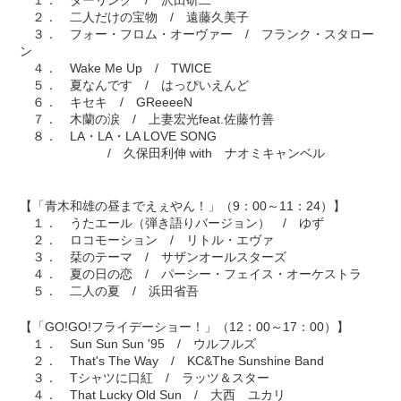
２． 二人だけの宝物 / 遠藤久美子
３． フォー・フロム・オーヴァー / フランク・スタロー
ン
４． Wake Me Up / TWICE
５． 夏なんです / はっぴいえんど
６． キセキ / GReeeeN
７． 木蘭の涙 / 上妻宏光feat.佐藤竹善
８． LA・LA・LA LOVE SONG
/ 久保田利伸 with ナオミキャンベル
【「青木和雄の昼までえぇやん！」（9：00～11：24）】
１． うたエール（弾き語りバージョン） / ゆず
２． ロコモーション / リトル・エヴァ
３． 栞のテーマ / サザンオールスターズ
４． 夏の日の恋 / パーシー・フェイス・オーケストラ
５． 二人の夏 / 浜田省吾
【「GO!GO!フライデーショー！」（12：00～17：00）】
１． Sun Sun Sun '95 / ウルフルズ
２． That's The Way / KC&The Sunshine Band
３． Tシャツに口紅 / ラッツ＆スター
４． That Lucky Old Sun / 大西 ユカリ