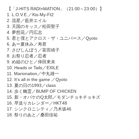
【「J-HITS RADI×MATION」（21:00～23:00）】
1. L.O.V.E.／Kis-My-Ft2
2. 流星／藍井エイル
3. 天国のキッス／松田聖子
4. 夢想花／円広志
5. 君と僕とアクロス・ザ・ユニバース／Qyoto
6. あー夏休み／寿君
7. さびしんぼう／富田靖子
8. お祭り忍者／忍者
9. め組のひと／倖田來未
10. Heads or Tails／EXILE
11. Marionation／中丸雄一
12. It’s all in the game ／Qyoto
13. 夏の日の1993／class
14. 歩く幽霊／BUMP OF CHICKEN
15. 新・オバケのQ太郎／モダンチョキチョキズ
16. 早送りカレンダー／HKT48
17. シンクロニシティ／乃木坂46
18. 祭りのあと／桑田佳祐