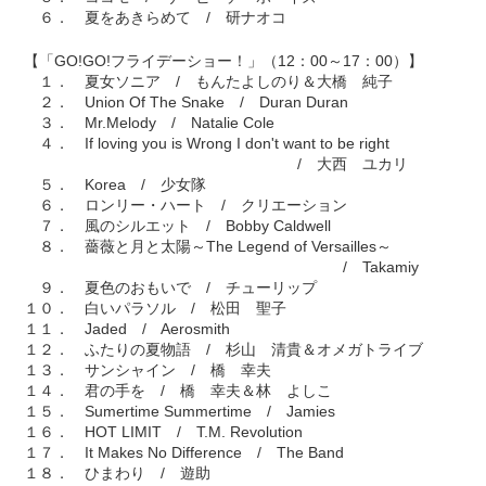
６． 夏をあきらめて / 研ナオコ
【「GO!GO!フライデーショー！」（12：00～17：00）】
１． 夏女ソニア / もんたよしのり＆大橋 純子
２． Union Of The Snake / Duran Duran
３． Mr.Melody / Natalie Cole
４． If loving you is Wrong I don't want to be right
/ 大西 ユカリ
５． Korea / 少女隊
６． ロンリー・ハート / クリエーション
７． 風のシルエット / Bobby Caldwell
８． 薔薇と月と太陽～The Legend of Versailles～
/ Takamiy
９． 夏色のおもいで / チューリップ
１０． 白いパラソル / 松田 聖子
１１． Jaded / Aerosmith
１２． ふたりの夏物語 / 杉山 清貴＆オメガトライブ
１３． サンシャイン / 橋 幸夫
１４． 君の手を / 橋 幸夫＆林 よしこ
１５． Sumertime Summertime / Jamies
１６． HOT LIMIT / T.M. Revolution
１７． It Makes No Difference / The Band
１８． ひまわり / 遊助