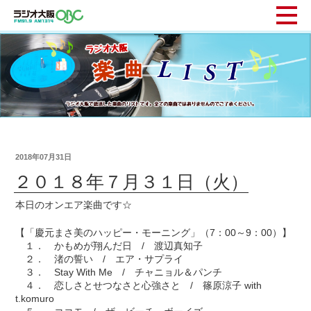
2018年07月31日
２０１８年７月３１日（火）
本日のオンエア楽曲です☆
【「慶元まさ美のハッピー・モーニング」（7：00～9：00）】
１． かもめが翔んだ日 / 渡辺真知子
２． 渚の誓い / エア・サプライ
３． Stay With Me / チャニョル＆パンチ
４． 恋しさとせつなさと心強さと / 篠原涼子 with
t.komuro