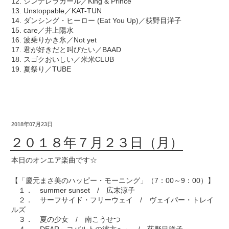
12. シンデレラガール／King & Prince
13. Unstoppable／KAT-TUN
14. ダンシング・ヒーロー (Eat You Up)／荻野目洋子
15. care／井上陽水
16. 波乗りかき氷／Not yet
17. 君が好きだと叫びたい／BAAD
18. スゴクおいしい／米米CLUB
19. 夏祭り／TUBE
2018年07月23日
２０１８年７月２３日（月）
本日のオンエア楽曲です☆
【「慶元まさ美のハッピー・モーニング」（7：00～9：00）】
１． summer sunset / 広末涼子
２． サーフサイド・フリーウェイ / ヴェイパー・トレイ
ルズ
３． 夏の少女 / 南こうせつ
４． DEAR～コバルトの彼方へ～ / 荻野目洋子