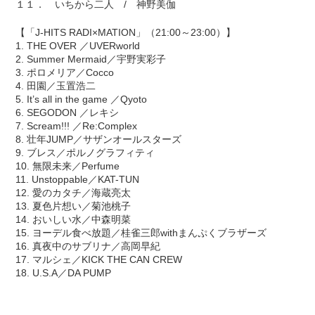
１１． いちから二人 / 神野美伽
【「J-HITS RADI×MATION」（21:00～23:00）】
1. THE OVER ／UVERworld
2. Summer Mermaid／宇野実彩子
3. ポロメリア／Cocco
4. 田園／玉置浩二
5. It’s all in the game ／Qyoto
6. SEGODON ／レキシ
7. Scream!!! ／Re:Complex
8. 壮年JUMP／サザンオールスターズ
9. ブレス／ポルノグラフィティ
10. 無限未来／Perfume
11. Unstoppable／KAT-TUN
12. 愛のカタチ／海蔵亮太
13. 夏色片想い／菊池桃子
14. おいしい水／中森明菜
15. ヨーデル食べ放題／桂雀三郎withまんぷくブラザーズ
16. 真夜中のサブリナ／高岡早紀
17. マルシェ／KICK THE CAN CREW
18. U.S.A／DA PUMP