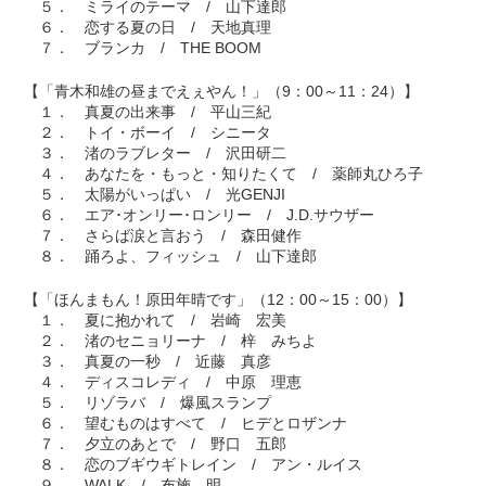
５． ミライのテーマ / 山下達郎
６． 恋する夏の日 / 天地真理
７． ブランカ / THE BOOM
【「青木和雄の昼までえぇやん！」（9：00～11：24）】
１． 真夏の出来事 / 平山三紀
２． トイ・ボーイ / シニータ
３． 渚のラブレター / 沢田研二
４． あなたを・もっと・知りたくて / 薬師丸ひろ子
５． 太陽がいっぱい / 光GENJI
６． エア･オンリー･ロンリー / J.D.サウザー
７． さらば涙と言おう / 森田健作
８． 踊ろよ、フィッシュ / 山下達郎
【「ほんまもん！原田年晴です」（12：00～15：00）】
１． 夏に抱かれて / 岩崎 宏美
２． 渚のセニョリーナ / 梓 みちよ
３． 真夏の一秒 / 近藤 真彦
４． ディスコレディ / 中原 理恵
５． リゾラバ / 爆風スランプ
６． 望むものはすべて / ヒデとロザンナ
７． 夕立のあとで / 野口 五郎
８． 恋のブギウギトレイン / アン・ルイス
９． WALK / 布施 明