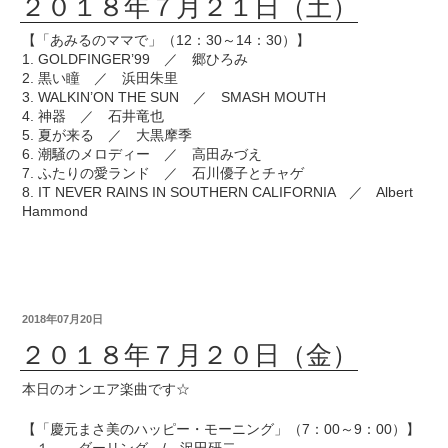
２０１８年７月２１日（土）
【「あみるのママで」（12：30～14：30）】
1. GOLDFINGER’99 ／ 郷ひろみ
2. 黒い瞳 ／ 浜田朱里
3. WALKIN’ON THE SUN ／ SMASH MOUTH
4. 神器 ／ 石井竜也
5. 夏が来る ／ 大黒摩季
6. 潮騒のメロディー ／ 高田みづえ
7. ふたりの愛ランド ／ 石川優子とチャゲ
8. IT NEVER RAINS IN SOUTHERN CALIFORNIA ／ Albert
Hammond
2018年07月20日
２０１８年７月２０日（金）
本日のオンエア楽曲です☆
【「慶元まさ美のハッピー・モーニング」（7：00～9：00）】
１． ダーリング / 沢田研二