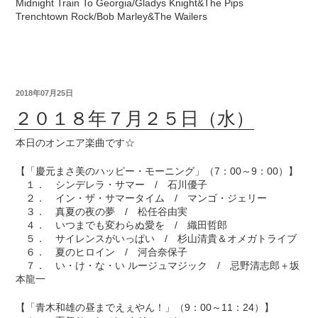
Midnight Train To Georgia/Gladys Knight&The Pips
Trenchtown Rock/Bob Marley&The Wailers
2018年07月25日
２０１８年７月２５日（水）
本日のオンエア楽曲です☆
【「慶元まさ美のハッピー・モーニング」（7：00～9：00）】
１． シンデレラ・サマー / 石川優子
２． イン・ザ・サマータイム / マンゴ・ジェリー
３． 真夏の夜の夢 / 松任谷由実
４． いつまでも変わらぬ愛を / 織田哲郎
５． サイレンスがいっぱい / 杉山清貴＆オメガトライブ
６． 夏のヒロイン / 河合奈保子
７． い・け・な・い ルージュマジック / 忌野清志郎＋坂
本龍一
【「青木和雄の昼までえぇやん！」（9：00～11：24）】