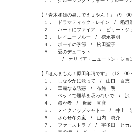
７． クルージング・フォー・ブルージン
【「青木和雄の昼までえぇやん！」（9：00～
１． ドラマティック・レイン / 稲垣
２． ハートにファイア / ビリー・ジ
３． レイニーブルー / 徳永英明
４． ボーイの季節 / 松田聖子
５． 愛のデュエット
/ オリビア・ニュートン・ジョン
【「ほんまもん！原田年晴です」（12：00～
１． しなやかに歌って / 山口 百恵
２． 華麗なる誘惑 / 布施 明
３． ベッドで煙草を吸わないで / 沢
４． 愚か者 / 近藤 真彦
５． メイクアップシャドー / 井上 
６． さらせ冬の嵐 / 山内 惠介
７． ファーストラブ / 宇多田 ヒカ