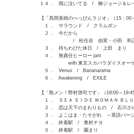
１４． 雨に泣いてる / 柳ジョージ＆レ
【「髙岡美樹のべっぴんラジオ」（15：00～
１． サラウンド / クラムボン
２． 今だから
/ 松任谷 由実・小田 和正・
３． 待ちわびた休日 / 上田 まり
４． 無責任ヒーロー jam
with 東京スカパラダイスオーケス
５． Venus / Bananarama
６． Awakening / EXILE
【「熟メン！野村啓司です」（18:00～19:4
１． ＳＥＡ ＳＩＤＥ ＷＯＭＡＮ ＢＬＵ
２． 恋は天下のまわりもの / 石川さ
３． よこはま・たそがれ ～英語バージ
４． 終着駅 / 奥村チヨ
５． 終着駅 / 園まり