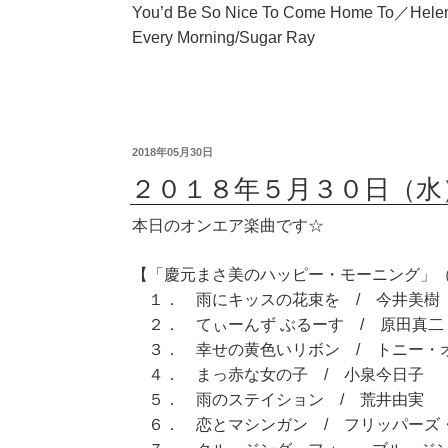
You’d Be So Nice To Come Home To／Helen 
Every Morning/Sugar Ray
2018年05月30日
２０１８年５月３０日（水
本日のオンエア楽曲です☆
【「慶元まさ美のハッピー・モーニング」（7
１． 雨にキッスの花束を / 今井美樹
２． てぃーんず ぶるーす / 原田真二
３． 幸せの黄色いリボン / トニー・
４． まっ赤な女の子 / 小泉今日子
５． 雨のステイション / 荒井由実
６． 恋とマシンガン / フリッパーズ