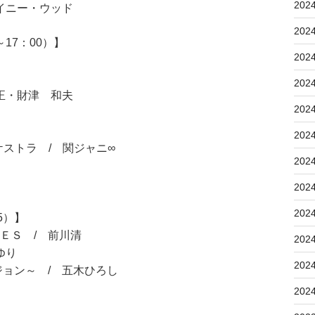
202
イニー・ウッド
202
17：00）】
202
202
財津 和夫
202
202
トラ / 関ジャニ∞
202
202
202
5）】
ＥＳ / 前川清
202
ゆり
202
ョン～ / 五木ひろし
202