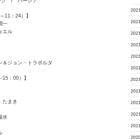
グ / バーシア
202
11：24）】
202
潤一
ョエル
202
202
202
＆ジョン・トラボルタ
202
15：00）】
202
202
 たまき
202
202
陽水
202
ル
202