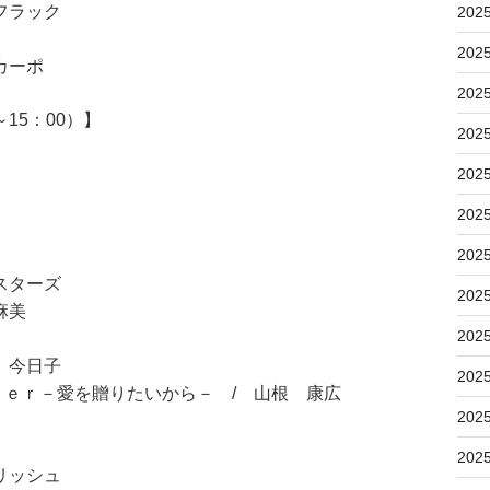
フラック
202
202
カーポ
202
15：00）】
202
202
202
202
スターズ
202
麻美
202
 今日子
202
ｅｒ－愛を贈りたいから－ / 山根 康広
202
202
リッシュ