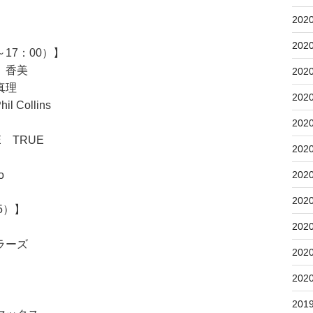
202
202
17：00）】
 香美
202
真理
202
l Collins
202
 TRUE
202
202
o
202
5）】
202
ラーズ
202
202
201