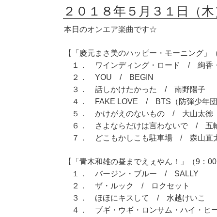
２０１８年５月３１日（木
本日のオンエア楽曲です☆
【「慶元まさ美のハッピー・モーニング」（7
１． ワインディング・ロード / 絢香
２． YOU / BEGIN
３． 話しかけたかった / 南野陽子
４． FAKE LOVE / BTS（防弾少年
５． かけがえのないもの / 大山太徳
６． さよならだけは言わないで / 五
７． どこもかしこも駐車場 / 森山直
【「青木和雄の昼までえぇやん！」（9：00～
１． バージン・ブルー / SALLY
２． ザ・ルック / ロクセット
３． ほほにキスして / 水越けいこ
４． ブギ・ウギ・ロンサム・ハイ・ヒー