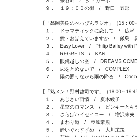
８． 宗谷岬 / ダ・カーポ
９． １９：００の街 / 野口 五郎
【「髙岡美樹のべっぴんラジオ」（15：00～
１． ドラマティックに恋して / 広瀬
２． 愛・おぼえていますか / 飯島 
３． Easy Lover / Philip Bailey with Phi
４． REGRETS / KAN
５． 眼鏡越しの空 / DREAMS COME
６． 恋をとめないで / COMPLEX
７． 陽の照りながら雨の降る / Cocc
【「熟メン！野村啓司です」（18:00～19:4
１． あじさい雨情 / 夏木綾子
２． 星空のロマンス / ピンキーとキ
３． さらばハイセイコー / 増沢末夫
４． まわり道 / 琴風豪規
５． 酔いぐれすずめ / 大川栄策