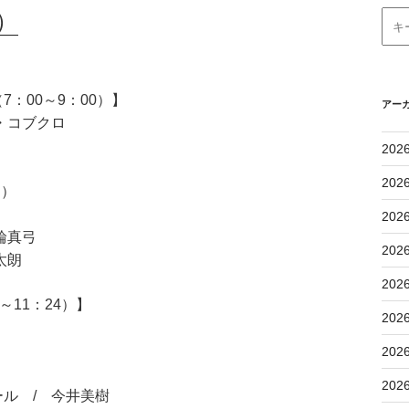
）
：00～9：00）】
アー
・コブクロ
202
202
団）
202
輪真弓
202
太朗
202
11：24）】
202
202
202
ル / 今井美樹