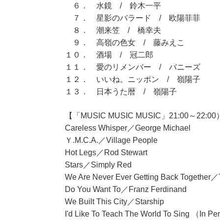
６． 水鏡 / 鈴木一平
７． 星影のバラード / 欧陽菲菲
８． 潮来笠 / 橋幸夫
９． 高嶺の色女 / 藤みえこ
１０． 酒場 / 冠二郎
１１． 愛のリメンバー / バニーズ
１２． いいね。ニッポン / 嶺陽子
１３． 日本うた暦 / 嶺陽子
【「MUSIC MUSIC MUSIC」21:00～22:0
Careless Whisper／George Michael
Ｙ.M.C.A.／Village People
Hot Legs／Rod Stewart
Stars／Simply Red
We Are Never Ever Getting Back Together
Do You Want To／Franz Ferdinand
We Built This City／Starship
I'd Like To Teach The World To Sing （In