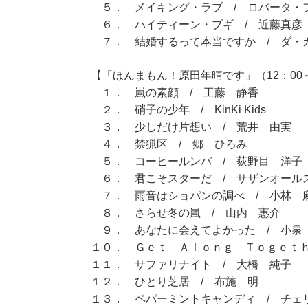
５． メイキング・ラブ / ロバータ・
６． ハイティーン・ブギ / 近藤真彦
７． 結婚するって本当ですか / ダ・
【「ほんまもん！原田年晴です」（12：00～
１． 嵐の素顔 / 工藤 静香
２． 硝子の少年 / KinKi Kids
３． 少しだけ片想い / 荒井 由実
４． 禁猟区 / 郷 ひろみ
５． コーヒールンバ / 荻野目 洋子
６． 君こそスターだ / サザンオール
７． 雨音はショパンの調べ / 小林 
８． さらせ冬の嵐 / 山内 惠介
９． あなたに会えてよかった / 小泉
１０． Ｇｅｔ Ａｌｏｎｇ Ｔｏｇｅｔｈ
１１． サファリナイト / 大橋 純子
１２． ひとり芝居 / 布施 明
１３． ペパーミントキャンディ / チェ