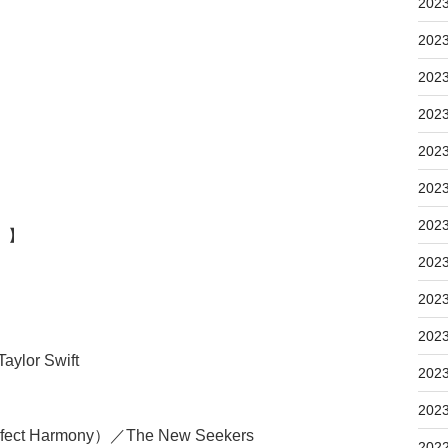
202
202
202
202
202
202
202
0）】
202
202
202
／Taylor Swift
202
202
 Perfect Harmony）／The New Seekers
202